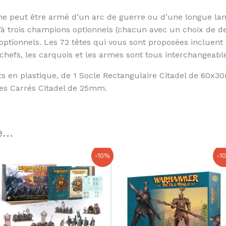
e peut être armé d’un arc de guerre ou d’une longue la
à trois champions optionnels (chacun avec un choix de deu
 optionnels. Les 72 têtes qui vous sont proposées incluen
-chefs, les carquois et les armes sont tous interchangeable
s en plastique, de 1 Socle Rectangulaire Citadel de 60x3
es Carrés Citadel de 25mm.
...
Le
Le
Le
Le
-10%
-1
prix
prix
prix
prix
initial
actuel
initial
actuel
était :
est :
était :
est :
190,00 €.
171,00 €.
105,00 €.
94,50 €.