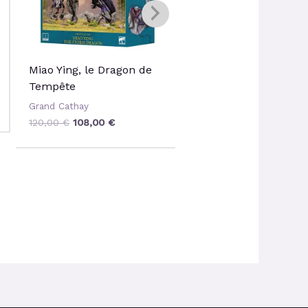
Miao Ying, le Dragon de
Arcane Journal: The
Tempête
Breaching of the Gre
Bastion (Anglais)
Grand Cathay
Grand Cathay
120,00
€
108,00
€
22,00
€
20,90
€