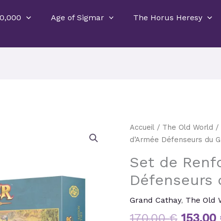
0,000
Age of Sigmar
The Horus Heresy
Le
Accueil
/
The Old World
prix
d’Armée Défenseurs du G
initial
Set de Renf
était :
170,00 
Défenseurs 
Grand Cathay
,
The Old 
170,00
€
153,00