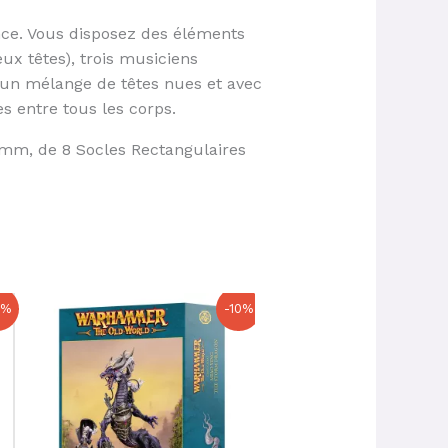
nce. Vous disposez des éléments
x têtes), trois musiciens
t un mélange de têtes nues et avec
s entre tous les corps.
0mm, de 8 Socles Rectangulaires
Le
Le
Le
Le
0%
-10%
prix
prix
prix
prix
initial
actuel
initial
actuel
était :
est :
était :
est :
120,00 €.
108,00 €.
22,00 €.
20,90 €