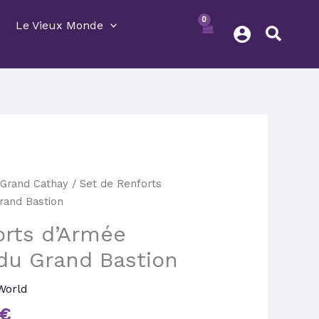
Le Vieux Monde
Le
/
Grand Cathay
/ Set de Renforts
prix
rand Bastion
actuel
orts d’Armée
est :
€.
153,00 €.
du Grand Bastion
World
€