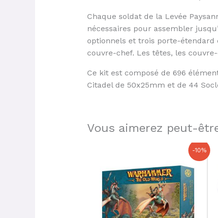
Chaque soldat de la Levée Paysann
nécessaires pour assembler jusqu’
optionnels et trois porte-étendard
couvre-chef. Les têtes, les couvre
Ce kit est composé de 696 élément
Citadel de 50x25mm et de 44 Socl
Vous aimerez peut-être
Le
Le
-10%
prix
prix
initial
actuel
était :
est :
51,50 €.
46,35 €.