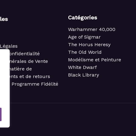
Catégories
iles
Warhammer 40,000
Age of Sigmar
The Horus Heresy
Légales
The Old World
de confidentialité
Modélisme et Peinture
s Générales de Vente
White Dwarf
 en matière de
Black Library
ements et de retours
t du Programme Fidélité