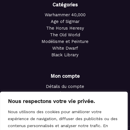
Catégories
Warhammer 40,000
Age of Sigmar
The Horus Heresy
The Old World
Modélisme et Peinture
White Dwarf
Black Library
Mon compte
Détails du compte
Adresses
Commandes
Nous respectons votre vie privée.
Points de fidélité
Nous utilisons des cookies pour améliorer votre
Panier
expérience de navigation, diffuser des publicités ou des
contenus personnalisés et analyser notre trafic. En