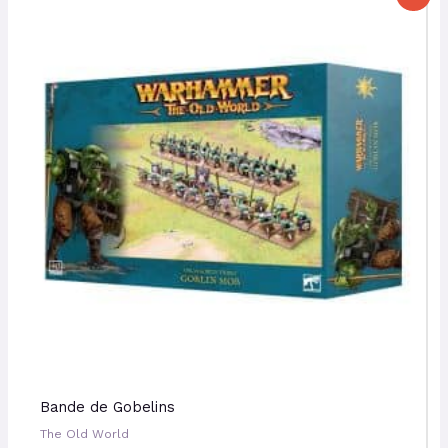
prix
prix
initial
actuel
était :
est :
70,00 €.
63,00 €.
Bande de Gobelins
The Old World