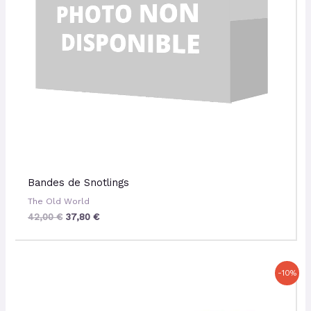
Bandes de Snotlings
The Old World
42,00
€
37,80
€
Le
Le
-10%
prix
prix
initial
actuel
était :
est :