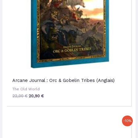
Arcane Journal : Orc & Gobelin Tribes (Anglais)
The Old World
22,00
€
20,90
€
Le
Le
-10%
prix
prix
initial
actuel
était :
est :