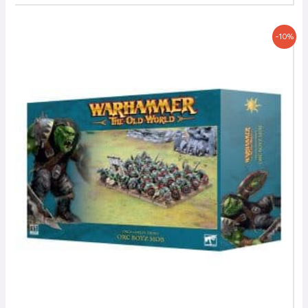
Le
Le
-10%
prix
prix
initial
actuel
était :
est :
70,00 €.
63,00 €.