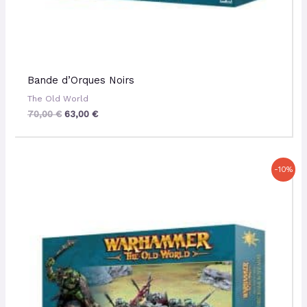
Bande d’Orques Noirs
The Old World
70,00
€
63,00
€
Le
Le
-10%
prix
prix
initial
actuel
était :
est :
55,00 €.
49,50 €.