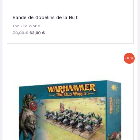
Bande de Gobelins de la Nuit
The Old World
70,00
€
63,00
€
Le
Le
-10%
prix
prix
initial
actuel
était :
est :
55,00 €.
49,50 €.