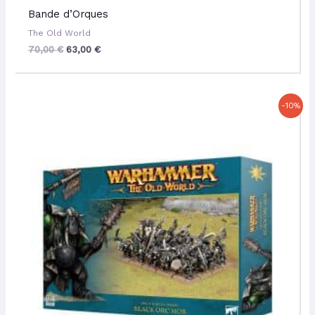
Bande d’Orques
The Old World
70,00
€
63,00
€
Le
Le
-10%
prix
prix
initial
actuel
était :
est :
70,00 €.
63,00 €.