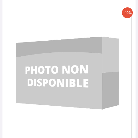
Le
Le
-10%
prix
prix
initial
actuel
était :
est :
90,00 €.
81,00 €.