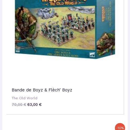
Bande de Boyz & Flèch’ Boyz
The Old World
70,00
€
63,00
€
Le
Le
-10%