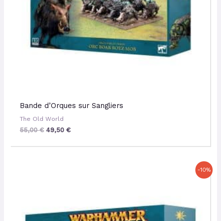
Bande d’Orques sur Sangliers
The Old World
55,00
€
49,50
€
Le
Le
-10%
prix
prix
initial
actuel
était :
est :
70,00 €.
63,00 €.