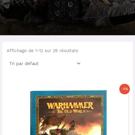
Affichage de 1–12 sur 28 résultats
Le
Le
-5%
prix
prix
initial
actuel
était :
est :
22,00 €.
20,90 €.