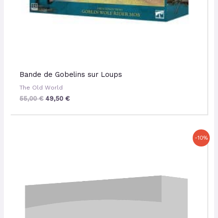
Bande de Gobelins sur Loups
The Old World
55,00
€
49,50
€
Le
Le
-10%
prix
prix
initial
actuel
était :
est :
42,00 €.
37,80 €.