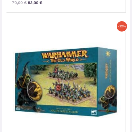
70,00
€
63,00
€
Le
Le
-10%
prix
prix
initial
actuel
était :
est :
70,00 €.
63,00 €.