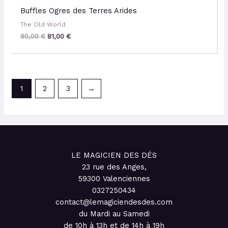
Buffles Ogres des Terres Arides
The Old World
90,00
€
81,00
€
1
2
3
→
LE MAGICIEN DES DÉS
23 rue des Anges,
59300 Valenciennes
0327250434
contact@lemagiciendesdes.com
du Mardi au Samedi
de 10h à 13h et de 14h à 19h