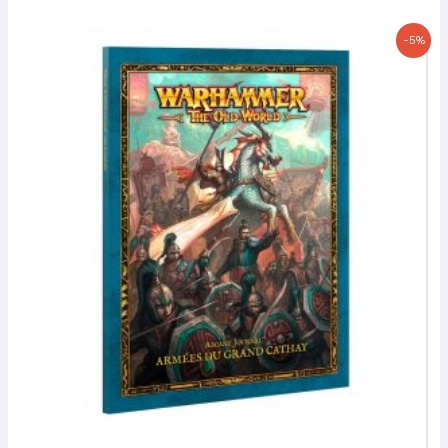
Le
Le
-5%
prix
prix
initial
actuel
était :
est :
22,00 €.
20,90 €.