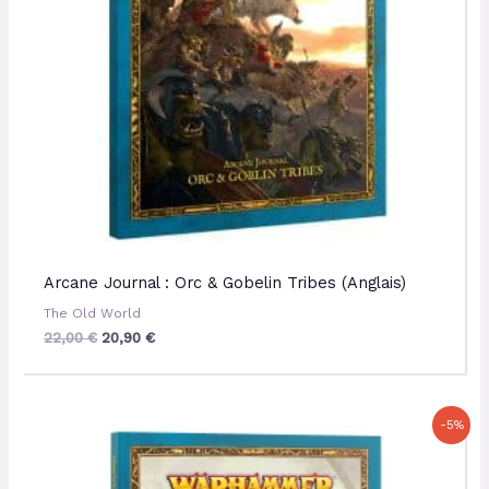
Arcane Journal : Orc & Gobelin Tribes (Anglais)
The Old World
22,00
€
20,90
€
Le
Le
-5%
prix
prix
initial
actuel
était :
est :