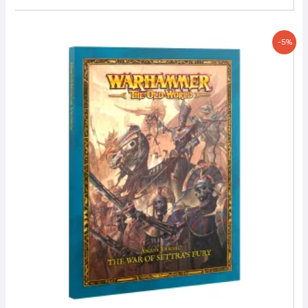
Le
Le
-5%
prix
prix
initial
actuel
était :
est :
22,00 €.
20,90 €.