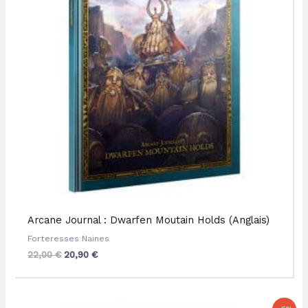
Arcane Journal : Dwarfen Moutain Holds (Anglais)
Forteresses Naines
22,00
€
20,90
€
Le
Le