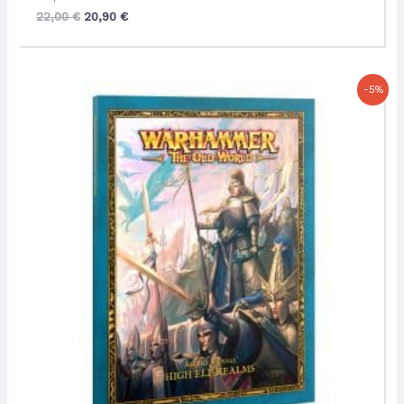
22,00
€
20,90
€
Le
Le
-5%
prix
prix
initial
actuel
était :
est :
22,00 €.
20,90 €.