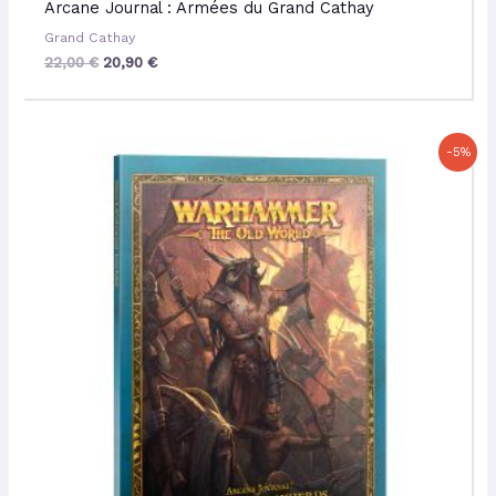
Arcane Journal : Armées du Grand Cathay
Grand Cathay
22,00
€
20,90
€
Le
Le
-5%
prix
prix
initial
actuel
était :
est :
22,00 €.
20,90 €.