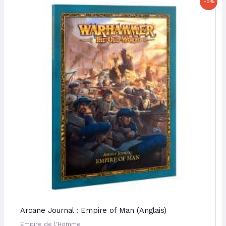
-5%
prix
prix
initial
actuel
était :
est :
22,00 €.
20,90 €.
Arcane Journal : Empire of Man (Anglais)
Empire de l'Homme