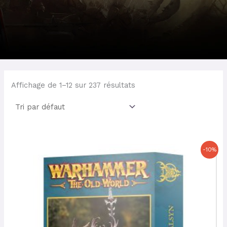
Affichage de 1–12 sur 237 résultats
Le
Le
-10%
prix
prix
initial
actuel
était :
est :
23,00 €.
20,70 €.