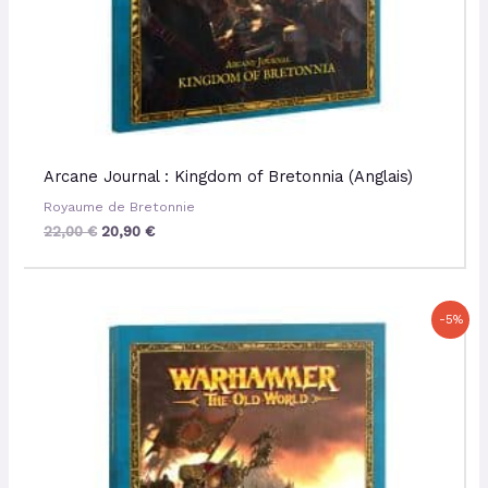
Arcane Journal : Kingdom of Bretonnia (Anglais)
Royaume de Bretonnie
22,00
€
20,90
€
Le
Le
-5%
prix
prix
initial
actuel
était :
est :
22,00 €.
20,90 €.