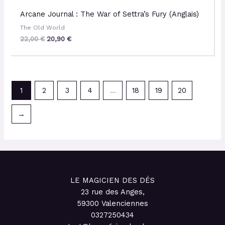
Arcane Journal : The War of Settra’s Fury (Anglais)
The Old World
22,00
€
20,90
€
1
2
3
4
…
18
19
20
→
LE MAGICIEN DES DÉS
23 rue des Anges,
59300 Valenciennes
0327250434