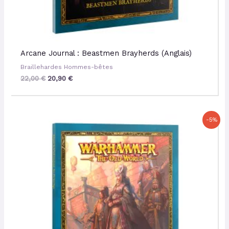
Arcane Journal : Beastmen Brayherds (Anglais)
Braillehardes Hommes-bêtes
22,00
€
20,90
€
Le
Le
-5%
prix
prix
initial
actuel
était :
est :
22,00 €.
20,90 €.