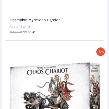
Champion Myrmidon Ogroïde
Age of Sigmar
37,00
€
33,30
€
Le
Le
-10%
prix
prix
initial
actuel
était :
est :
37,00 €.
33,30 €.