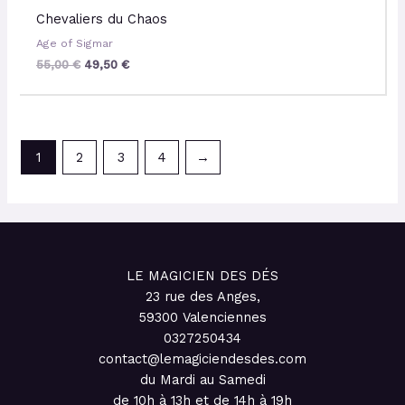
Chevaliers du Chaos
Age of Sigmar
55,00
€
49,50
€
1
2
3
4
→
LE MAGICIEN DES DÉS
23 rue des Anges,
59300 Valenciennes
0327250434
contact@lemagiciendesdes.com
du Mardi au Samedi
de 10h à 13h et de 14h à 19h