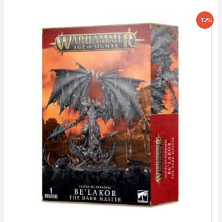
Le
Le
-10%
prix
prix
initial
actuel
était :
est :
135,00 €.
121,50 €.