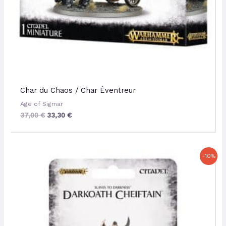
Char du Chaos / Char Éventreur
Age of Sigmar
37,00
€
33,30
€
Le
Le
-10%
prix
prix
initial
actuel
était :
est :
26,00 €.
23,40 €.