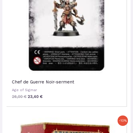
Chef de Guerre Noir-serment
Age of Sigmar
26,00
€
23,40
€
Le
Le
-10%
prix
prix
initial
actuel