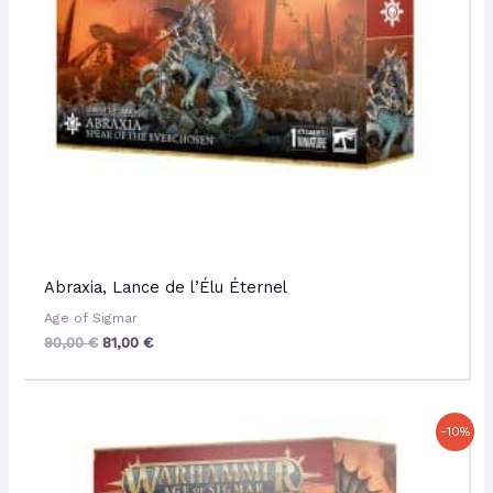
Abraxia, Lance de l’Élu Éternel
Age of Sigmar
90,00
€
81,00
€
Le
Le
-10%
prix
prix
initial
actuel
était :
est :