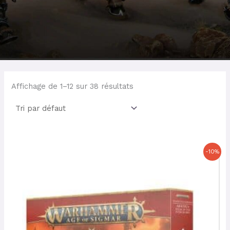
Affichage de 1–12 sur 38 résultats
Le
Le
-10%
prix
prix
initial
actuel
était :
est :
90,00 €.
81,00 €.