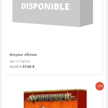
Broyeur d’Âmes
Age of Sigmar
64,00
€
57,60
€
Le
Le
-10%
prix
prix
initial
actuel
était :
est :
27,00 €.
24,30 €.