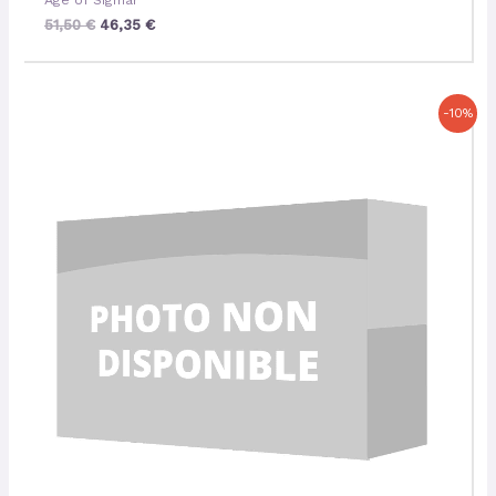
51,50
€
46,35
€
Le
Le
-10%
prix
prix
initial
actuel
était :
est :
37,00 €.
33,30 €.