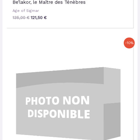
Be’lakor, le Maître des Ténèbres
Age of Sigmar
135,00
€
121,50
€
Le
Le
-10%
prix
prix
initial
actuel
était :
est :
45,00 €.
40,50 €.