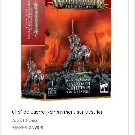
était :
est :
42,00 €.
37,80 €.
Chef de Guerre Noir-serment sur Destrier
Age of Sigmar
42,00
€
37,80
€