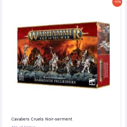
Le
Le
-10%
prix
prix
initial
actuel
était :
est :
51,50 €.
46,35 €.
Cavaliers Cruels Noir-serment
Age of Sigmar