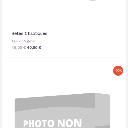
Bêtes Chaotiques
Age of Sigmar
45,00
€
40,50
€
Le
Le
-10%
prix
prix
initial
actuel
était :
est :
64,00 €.
57,60 €.