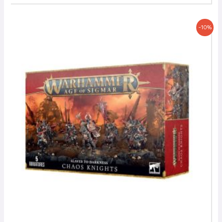
Le
Le
-10%
prix
prix
initial
actuel
était :
est :
55,00 €.
49,50 €.