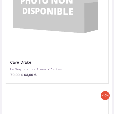
Cave Drake
Le Seigneur des Anneaux™ - Bien
70,00
€
63,00
€
Le
Le
-10%
prix
prix
initial
actuel
était :
est :
20,50 €.
18,45 €.