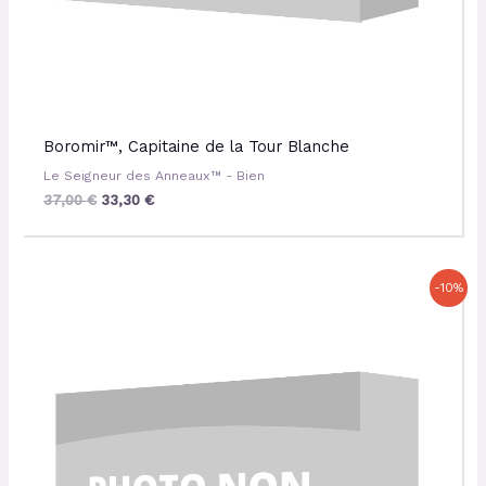
Boromir™, Capitaine de la Tour Blanche
Le Seigneur des Anneaux™ - Bien
37,00
€
33,30
€
Le
Le
-10%
prix
prix
initial
actuel
était :
est :
70,00 €.
63,00 €.