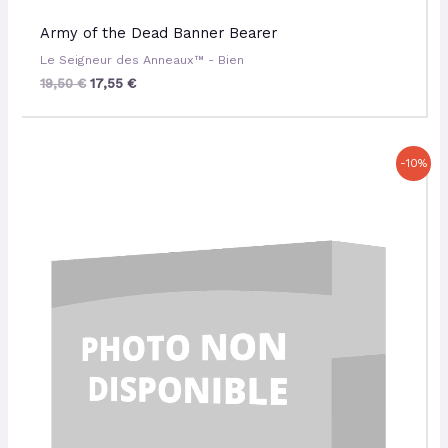
Army of the Dead Banner Bearer
Le Seigneur des Anneaux™ - Bien
19,50
€
17,55
€
Le
Le
-10%
prix
prix
initial
actuel
était :
est :
29,00 €.
26,10 €.