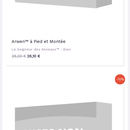
Arwen™ à Pied et Montée
Le Seigneur des Anneaux™ - Bien
29,00
€
26,10
€
Le
Le
-10%
prix
prix
initial
actuel
était :
est :
14,50 €.
13,05 €.