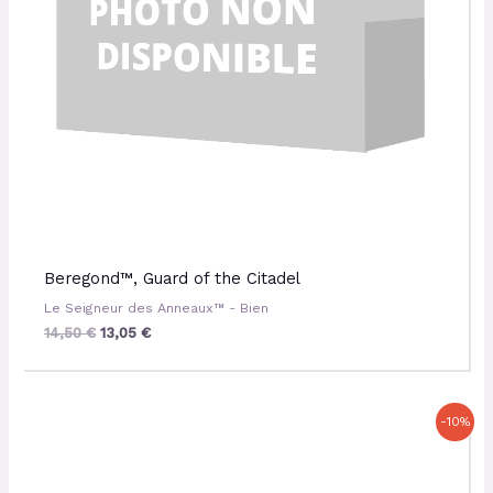
Beregond™, Guard of the Citadel
Le Seigneur des Anneaux™ - Bien
14,50
€
13,05
€
Le
Le
-10%
prix
prix
initial
actuel
était :
est :
14,00 €.
12,60 €.