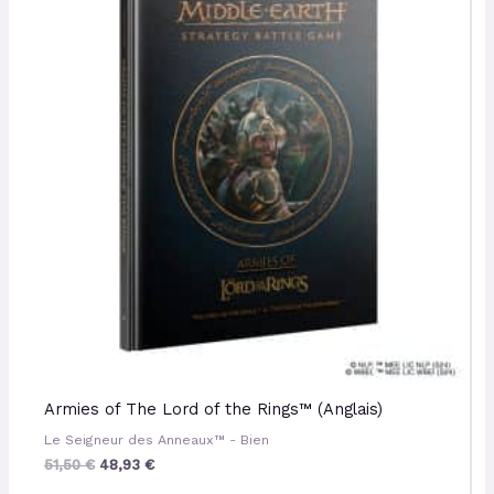
était :
est :
51,50 €.
48,93 €.
Armies of The Lord of the Rings™ (Anglais)
Le Seigneur des Anneaux™ - Bien
51,50
€
48,93
€