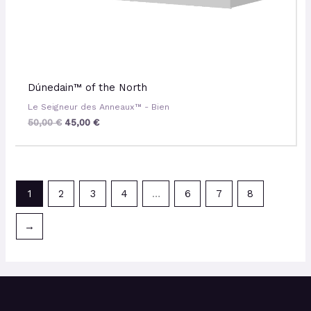
Dúnedain™ of the North
Le Seigneur des Anneaux™ - Bien
50,00
€
45,00
€
1
2
3
4
…
6
7
8
→