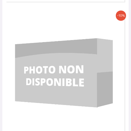
Le
Le
-10%
prix
prix
initial
actuel
était :
est :
19,50 €.
17,55 €.