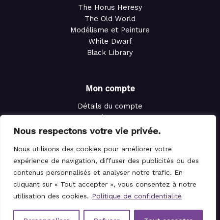
The Horus Heresy
The Old World
Modélisme et Peinture
White Dwarf
Black Library
Mon compte
Détails du compte
Adresses
Commandes
Nous respectons votre vie privée.
Points de fidélité
Nous utilisons des cookies pour améliorer votre
Panier
expérience de navigation, diffuser des publicités ou des
contenus personnalisés et analyser notre trafic. En
cliquant sur « Tout accepter », vous consentez à notre
© 2021-2026 Le Magicien des Dés.
utilisation des cookies.
Politique de confidentialité