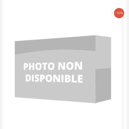
Le
Le
-10%
prix
prix
initial
actuel
était :
est :
19,50 €.
17,55 €.