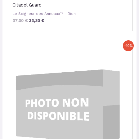
Citadel Guard
Le Seigneur des Anneaux™ - Bien
37,00
€
33,30
€
Le
Le
-10%
prix
prix
initial
actuel
était :
est :
50,00 €.
45,00 €.