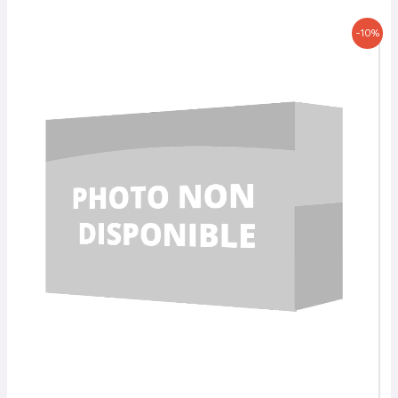
Le
Le
-10%
prix
prix
initial
actuel
était :
est :
37,00 €.
33,30 €.