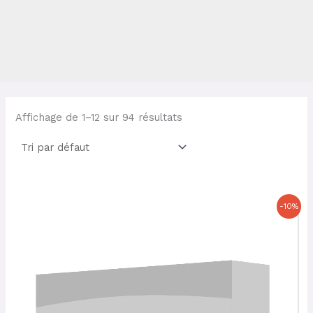
Affichage de 1–12 sur 94 résultats
Le
Le
-10%
prix
prix
initial
actuel
était :
est :
37,00 €.
33,30 €.