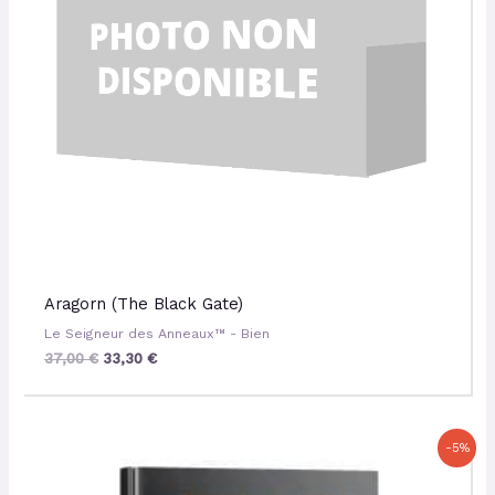
Aragorn (The Black Gate)
Le Seigneur des Anneaux™ - Bien
37,00
€
33,30
€
Le
Le
-5%
prix
prix
initial
actuel