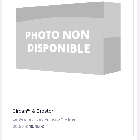
Círdan™ & Erestor
Le Seigneur des Anneaux™ - Bien
20,50
€
18,45
€