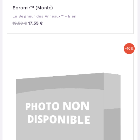
Boromir™ (Monté)
Le Seigneur des Anneaux™ - Bien
19,50
€
17,55
€
Le
Le
-10%
prix
prix
initial
actuel
était :
est :
37,00 €.
33,30 €.