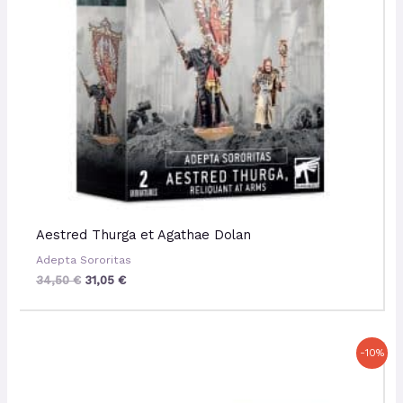
Aestred Thurga et Agathae Dolan
Adepta Sororitas
34,50
€
31,05
€
Le
Le
-10%
prix
prix
initial
actuel
était :
est :