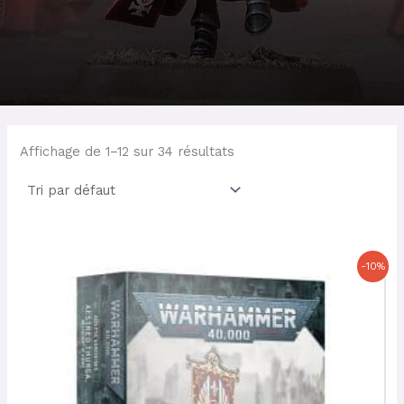
Affichage de 1–12 sur 34 résultats
Le
Le
-10%
prix
prix
initial
actuel
était :
est :
34,50 €.
31,05 €.