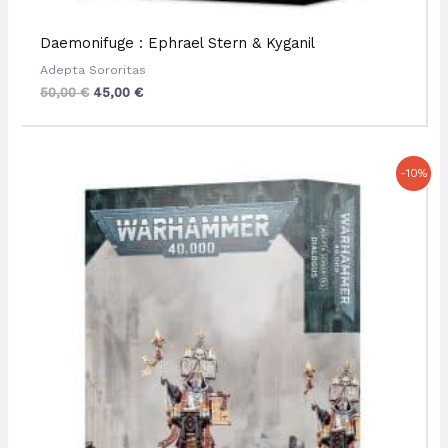
Daemonifuge : Ephrael Stern & Kyganil
Adepta Sororitas
50,00
€
45,00
€
Le
Le
-10%
prix
prix
initial
actuel
était :
est :
34,50 €.
31,05 €.