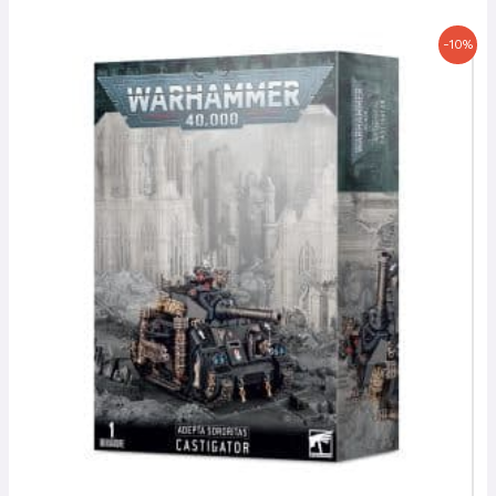
Le
Le
-10%
prix
prix
initial
actuel
était :
est :
72,50 €.
65,25 €.