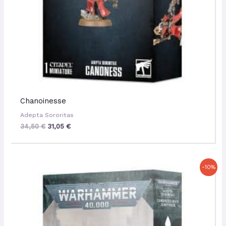
Chanoinesse
Adepta Sororitas
34,50
€
31,05
€
Le
Le
-10%
prix
prix
initial
actuel
était :
est :
37,00 €.
33,30 €.