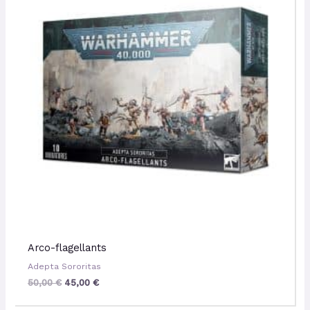
50,00 €.
45,00 €.
Arco-flagellants
Adepta Sororitas
50,00
€
45,00
€