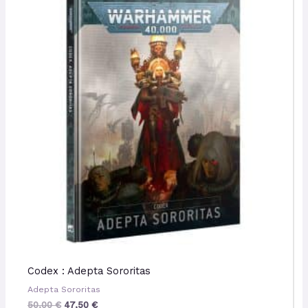
initial
actuel
était :
est :
50,00 €.
47,50 €.
Codex : Adepta Sororitas
Adepta Sororitas
50,00
€
47,50
€