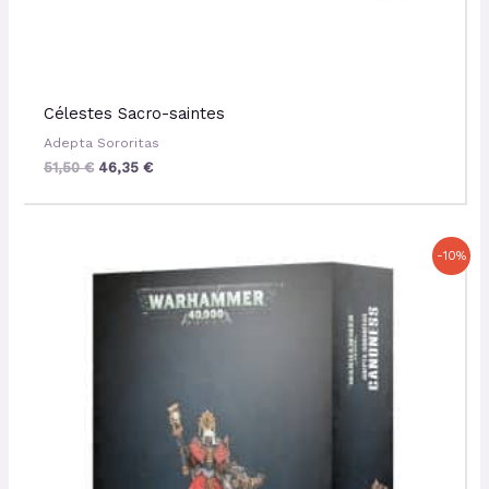
Célestes Sacro-saintes
Adepta Sororitas
51,50
€
46,35
€
Le
Le
-10%
prix
prix
initial
actuel
était :
est :
34,50 €.
31,05 €.