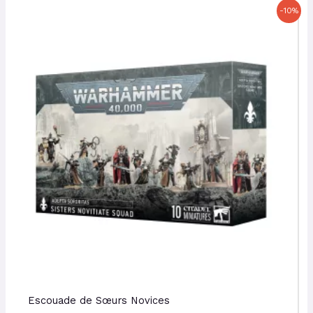
Le
Le
-10%
prix
prix
initial
actuel
était :
est :
50,00 €.
45,00 €.
Escouade de Sœurs Novices