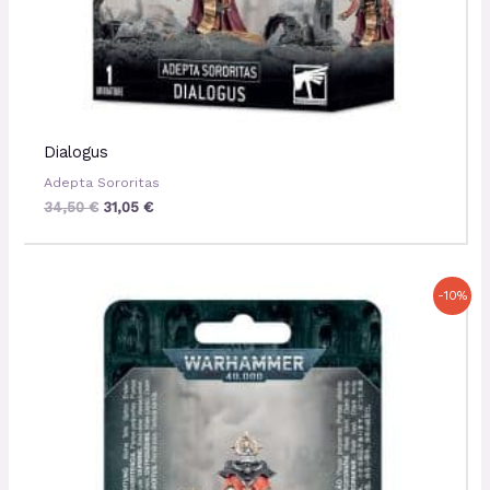
Dialogus
Adepta Sororitas
34,50
€
31,05
€
Le
Le
-10%
prix
prix
initial
actuel
était :
est :
32,50 €.
29,25 €.