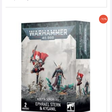
Le
Le
-10%
prix
prix
initial
actuel
était :
est :
50,00 €.
45,00 €.