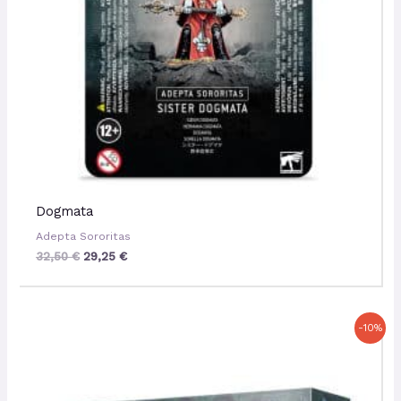
Dogmata
Adepta Sororitas
32,50
€
29,25
€
Le
Le
-10%
prix
prix
initial
actuel
était :
est :
51,50 €.
46,35 €.