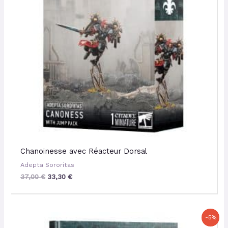
Chanoinesse avec Réacteur Dorsal
Adepta Sororitas
37,00
€
33,30
€
Le
Le
-5%
prix
prix