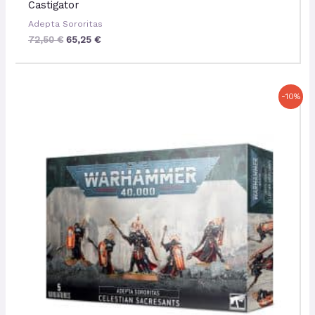
Castigator
Adepta Sororitas
72,50
€
65,25
€
Le
Le
-10%
prix
prix
initial
actuel
était :
est :
51,50 €.
46,35 €.