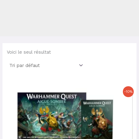
Voici le seul résultat
Le
Le
-10%
prix
prix
initial
actuel
était :
est :
206,00 €.
185,40 €.