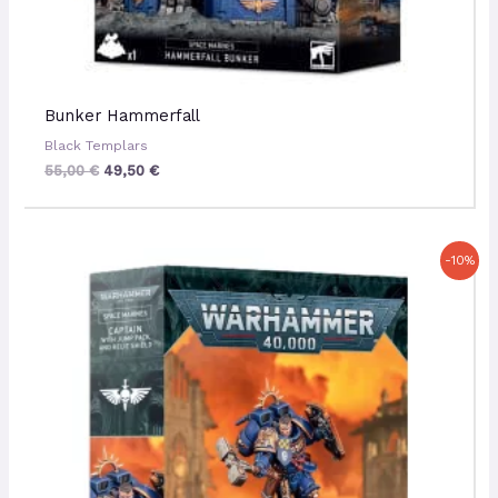
Bunker Hammerfall
Black Templars
55,00
€
49,50
€
Le
Le
-10%
prix
prix
initial
actuel
était :
est :
34,50 €.
31,05 €.