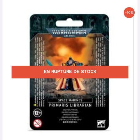
Le
Le
-10%
prix
prix
initial
actuel
était :
est :
34,00 €.
30,60 €.
EN RUPTURE DE STOCK