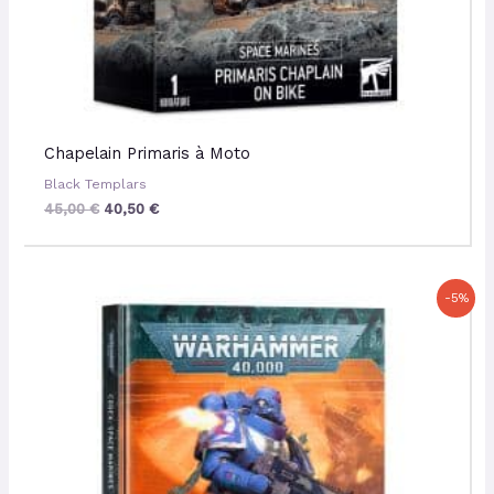
Chapelain Primaris à Moto
Black Templars
45,00
€
40,50
€
Le
Le
-5%
prix
prix
initial
actuel
était :
est :
50,00 €.
47,50 €.