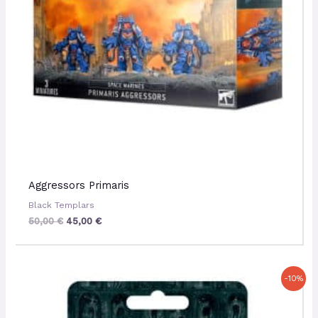
Aggressors Primaris
Black Templars
50,00
€
45,00
€
Le
Le
-10%
prix
prix
initial
actuel
était :
est :