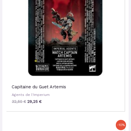
Capitaine du Guet Artemis
Agents de l'Imperium
32,50
€
29,25
€
Le
Le
-10%
prix
prix