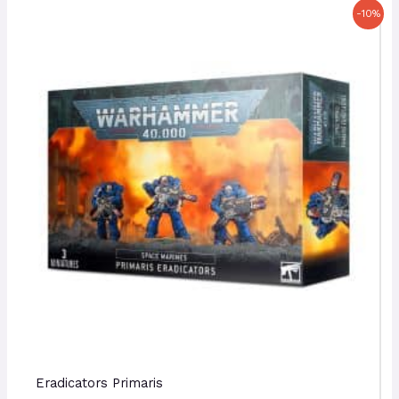
Le
Le
-10%
prix
prix
initial
actuel
était :
est :
50,00 €.
45,00 €.
Eradicators Primaris