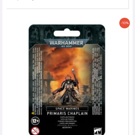
Le
Le
-10%
prix
prix
initial
actuel
était :
est :
34,00 €.
30,60 €.