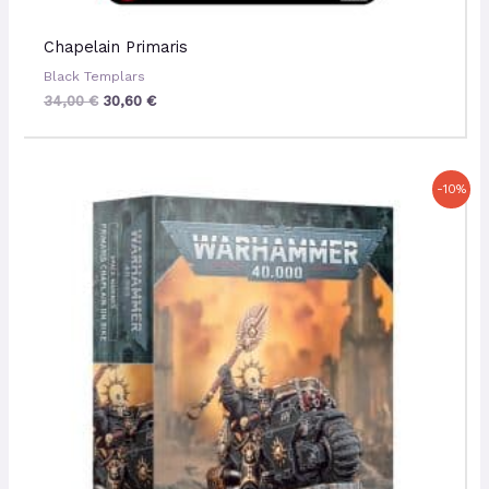
Chapelain Primaris
Black Templars
34,00
€
30,60
€
Le
Le
-10%
prix
prix
initial
actuel
était :
est :
45,00 €.
40,50 €.