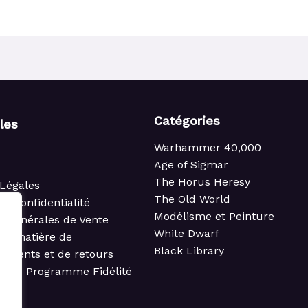
Catégories
iles
Warhammer 40,000
Age of Sigmar
The Horus Heresy
Légales
The Old World
de confidentialité
Modélisme et Peinture
s Générales de Vente
White Dwarf
 en matière de
Black Library
ements et de retours
t du Programme Fidélité