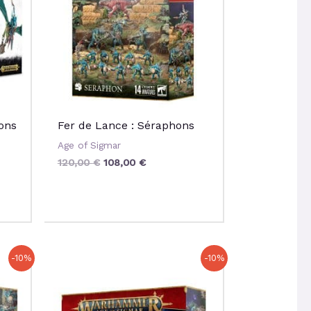
ons
Fer de Lance : Séraphons
Age of Sigmar
120,00
€
108,00
€
Le
Le
-10%
-10%
prix
prix
initial
actuel
était :
est :
51,50 €.
46,35 €.