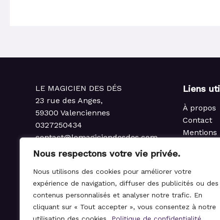
LE MAGICIEN DES DÉS
Liens ut
23 rue des Anges,
À propos
59300 Valenciennes
Contact
0327250434
Mentions 
contact@lemagiciendesdes.com
Politique 
du Mardi au Samedi
Nous respectons votre vie privée.
Condition
de 10h à 13h et de 14h à 19h
Politique
Nous utilisons des cookies pour améliorer votre
rembours
expérience de navigation, diffuser des publicités ou des
Règlemen
contenus personnalisés et analyser notre trafic. En
cliquant sur « Tout accepter », vous consentez à notre
utilisation des cookies.
Politique de confidentialité