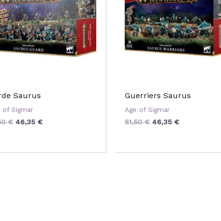
rde Saurus
Guerriers Saurus
 of Sigmar
Age of Sigmar
50
€
46,35
€
51,50
€
46,35
€