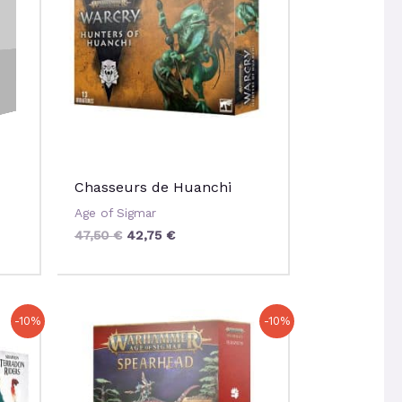
47,50 €.
42,75 €.
Chasseurs de Huanchi
Age of Sigmar
47,50
€
42,75
€
Le
Le
-10%
-10%
prix
prix
initial
actuel
était :
est :
120,00 €.
108,00 €.