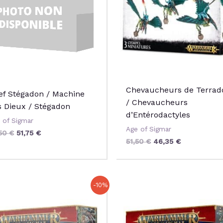
Chevaucheurs de Terrad
ef Stégadon / Machine
/ Chevaucheurs
s Dieux / Stégadon
d’Entérodactyles
 of Sigmar
Age of Sigmar
,50
€
51,75
€
51,50
€
46,35
€
Le
Le
Le
Le
-10%
prix
prix
prix
prix
initial
actuel
initial
actuel
était :
est :
était :
est :
51,50 €.
46,35 €.
51,50 €.
46,35 €.