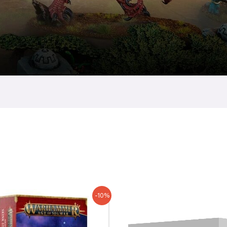
Le
Le
Le
Le
-10%
prix
prix
prix
prix
initial
actuel
initial
actuel
était :
est :
était :
est :