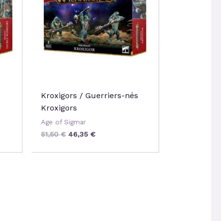
Kroxigors / Guerriers-nés
Kroxigors
Age of Sigmar
51,50
€
46,35
€