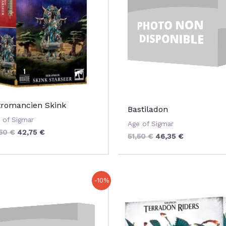
47,50 €.
42,75 €.
51,50 €.
46,35 €.
tromancien Skink
Bastiladon
 of Sigmar
Age of Sigmar
,50
€
42,75
€
51,50
€
46,35
€
Le
Le
Le
Le
-10%
prix
prix
prix
prix
initial
actuel
initial
actuel
était :
est :
était :
est :
57,50 €.
51,75 €.
51,50 €.
46,35 €.