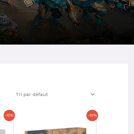
Le
Le
-10%
-10%
prix
prix
initial
actuel
était :
est :