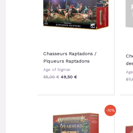
Chasseurs Raptadons /
Ch
Piqueurs Raptadons
de
Age of Sigmar
Age
55,00
€
49,50
€
57
Le
Le
-10%
prix
prix
initial
actuel
était :
est :
120,00 €.
108,00 €.