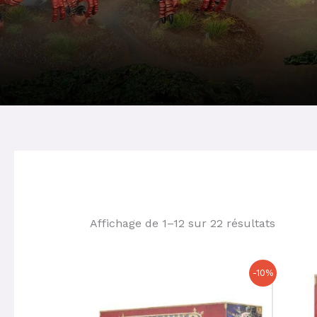
Affichage de 1–12 sur 22 résultats
Le
Le
-10%
prix
prix
initial
actuel
était :
est :