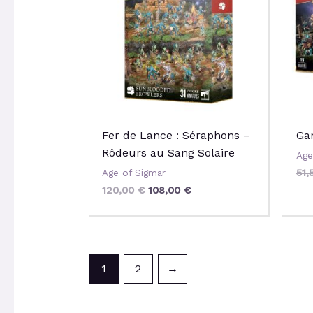
Fer de Lance : Séraphons –
Ga
Rôdeurs au Sang Solaire
Age
51,
Age of Sigmar
120,00
€
108,00
€
1
2
→