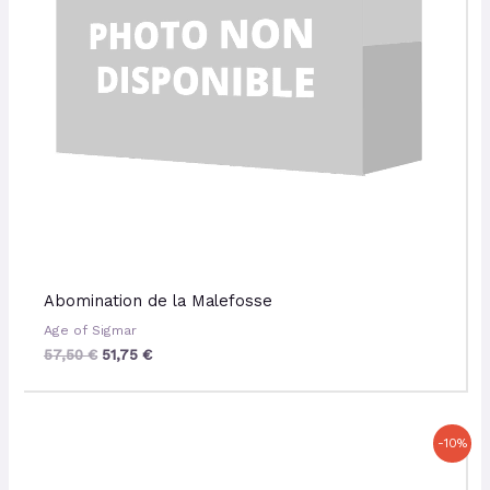
Abomination de la Malefosse
Age of Sigmar
57,50
€
51,75
€
Le
Le
-10%
prix
prix
initial
actuel