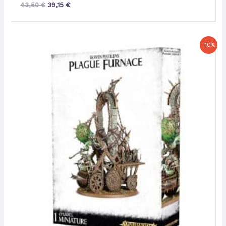
43,50
€
39,15
€
Le
Le
-10%
prix
prix
initial
actuel
était :
est :
64,00 €.
57,60 €.