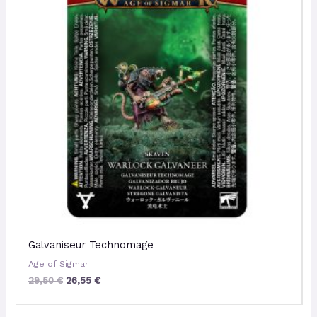
Galvaniseur Technomage
Age of Sigmar
29,50
€
26,55
€