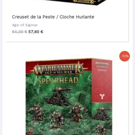
Creuset de la Peste / Cloche Hurlante
Age of Sigmar
64,00
€
57,60
€
Le
Le
-10%
prix
prix
initial
actuel
était :
est :
120,00 €.
108,00 €.