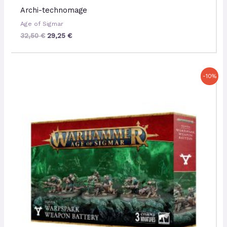
Archi-technomage
Age of Sigmar
32,50
€
29,25
€
Le
Le
-10%
prix
prix
initial
actuel
était :
est :
42,00 €.
37,80 €.