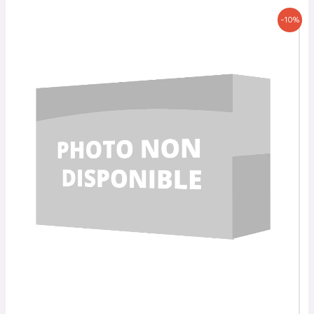
Le
Le
-10%
prix
prix
initial
actuel
était :
est :
23,00 €.
20,70 €.