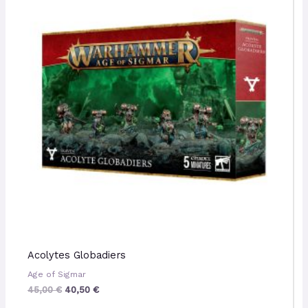
était :
est :
45,00 €.
40,50 €.
Acolytes Globadiers
Age of Sigmar
45,00
€
40,50
€