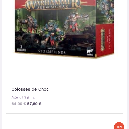
Colosses de Choc
Age of Sigmar
64,00
€
57,60
€
Le
Le
-10%