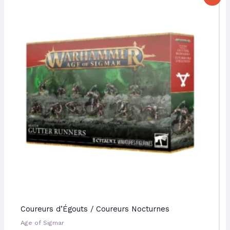
prix
prix
initial
actuel
était :
est :
43,50 €.
39,15 €.
Coureurs d’Égouts / Coureurs Nocturnes
Age of Sigmar