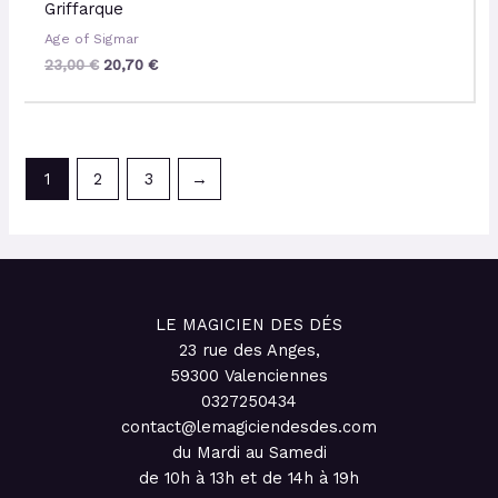
Griffarque
Age of Sigmar
23,00
€
20,70
€
1
2
3
→
LE MAGICIEN DES DÉS
23 rue des Anges,
59300 Valenciennes
0327250434
contact@lemagiciendesdes.com
du Mardi au Samedi
de 10h à 13h et de 14h à 19h