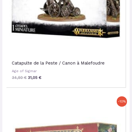
Catapulte de la Peste / Canon à Malefoudre
Age of Sigmar
34,50
€
31,05
€
Le
Le
-10%
prix
prix
initial
actuel
était :
est :
64,00 €.
57,60 €.