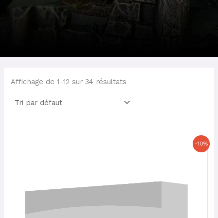
Affichage de 1–12 sur 34 résultats
Le
Le
-10%
prix
prix
initial
actuel
était :
est :
57,50 €.
51,75 €.