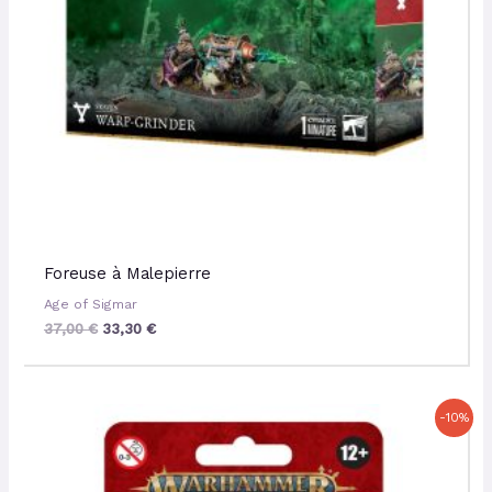
Foreuse à Malepierre
Age of Sigmar
37,00
€
33,30
€
Le
Le
-10%
prix
prix
initial
actuel
était :
est :
29,50 €.
26,55 €.