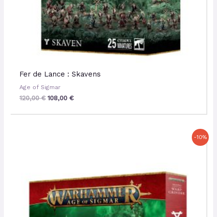
Fer de Lance : Skavens
Age of Sigmar
120,00
€
108,00
€
Le
Le
-10%
prix
prix
initial
actuel
était :
est :
37,00 €.
33,30 €.