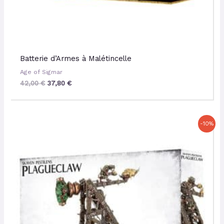
Batterie d’Armes à Malétincelle
Age of Sigmar
42,00
€
37,80
€
Le
Le
-10%
prix
prix
initial
actuel
était :
est :
34,50 €.
31,05 €.