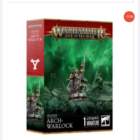
Le
Le
-10%
prix
prix
initial
actuel
était :
est :
32,50 €.
29,25 €.