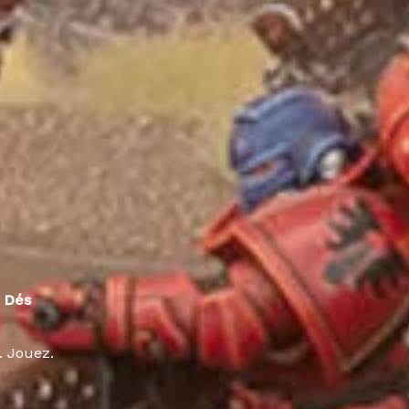
 Dés
. Jouez.