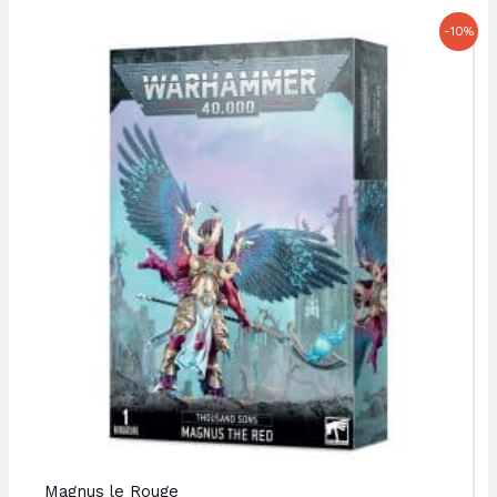
Le
Le
-10%
prix
prix
initial
actuel
était :
est :
135,00 €.
121,50 €.
Magnus le Rouge