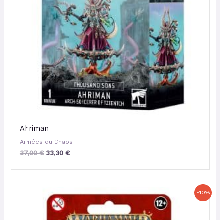
Ahriman
Armées du Chaos
37,00
€
33,30
€
Le
Le
-10%
prix
prix
initial
actuel
était :
est :