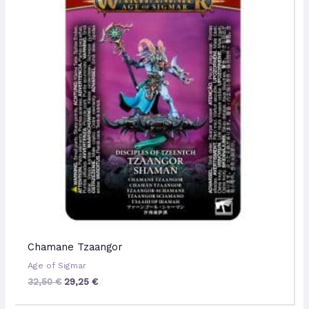
32,50 €.
29,25 €.
Chamane Tzaangor
Age of Sigmar
32,50
€
29,25
€