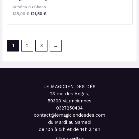
Armées du Chaos
135,00
€
121,50
€
1
2
3
→
LE MAGICIEN DES DÉS
23 rue des Anges,
59300 Valenciennes
0327250434
contact@lemagiciendesdes.com
du Mardi au Samedi
de 10h à 13h et de 14h à 19h