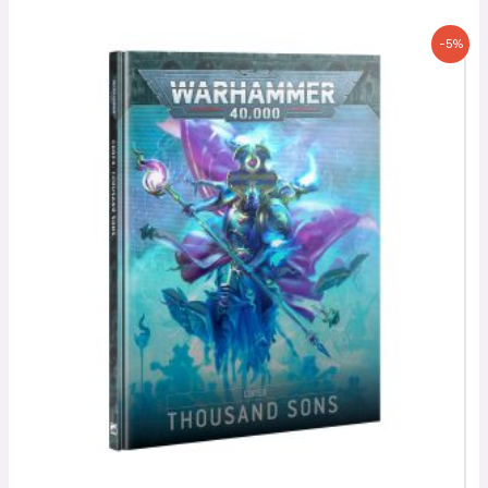
Le
Le
-5%
prix
prix
initial
actuel
était :
est :
50,00 €.
47,50 €.