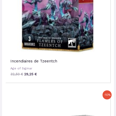
Incendiaires de Tzeentch
Age of Sigmar
32,50
€
29,25
€
Le
Le
-10%
prix
prix
initial
actuel
était :
est :
76,00 €.
68,40 €.