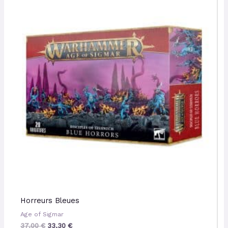
initial
actuel
était :
est :
37,00 €.
33,30 €.
Horreurs Bleues
Age of Sigmar
37,00
€
33,30
€