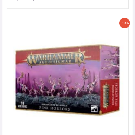
Le
Le
-10%
prix
prix
initial
actuel
était :
est :
37,00 €.
33,30 €.