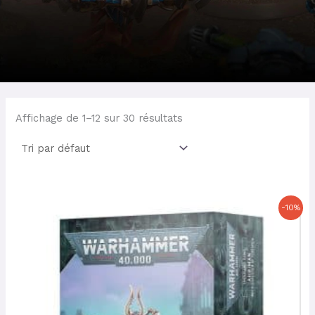
Affichage de 1–12 sur 30 résultats
Le
Le
-10%
prix
prix
initial
actuel
était :
est :
37,00 €.
33,30 €.