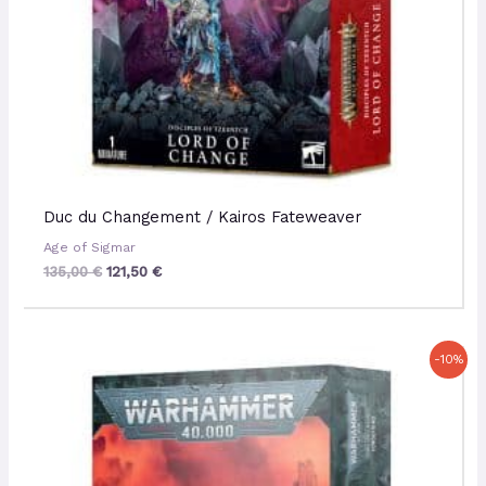
Duc du Changement / Kairos Fateweaver
Age of Sigmar
135,00
€
121,50
€
Le
Le
-10%
prix
prix
initial
actuel
était :
est :
70,00 €.
63,00 €.