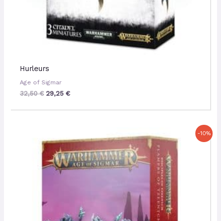
Hurleurs
Age of Sigmar
32,50
€
29,25
€
Le
Le
-10%
prix
prix
initial
actuel
était :
est :
32,50 €.
29,25 €.