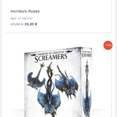
Horreurs Roses
Age of Sigmar
37,00
€
33,30
€
Le
Le
-10%
prix
prix
initial
actuel
était :
est :
32,50 €.
29,25 €.