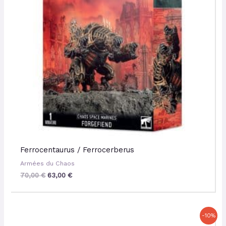
Ferrocentaurus / Ferrocerberus
Armées du Chaos
70,00
€
63,00
€
Le
Le
-10%
prix
prix