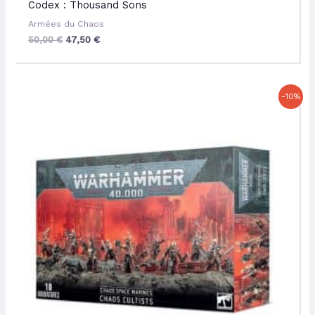
Codex : Thousand Sons
Armées du Chaos
50,00
€
47,50
€
Le
Le
-10%
prix
prix
initial
actuel
était :
est :
42,00 €.
37,80 €.