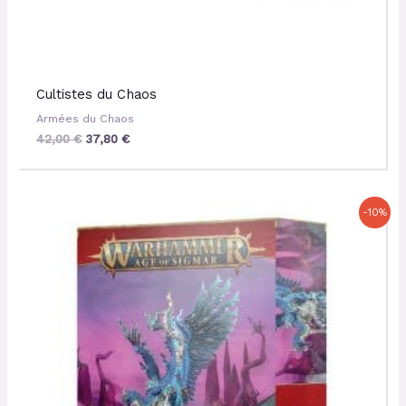
Cultistes du Chaos
Armées du Chaos
42,00
€
37,80
€
Le
Le
-10%
prix
prix
initial
actuel
était :
est :
135,00 €.
121,50 €.