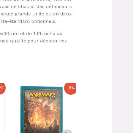
upes de choc et des défenseurs
e seule grande unité ou en deux
rte-étendard optionnels.
 60x30mm et de 1 Planche de
nde qualité pour décorer vos
Le
Le
Le
Le
0%
-5%
prix
prix
prix
prix
initial
actuel
initial
actuel
était :
est :
était :
est :
22,00 €.
20,90 €.
105,00 €.
94,50 