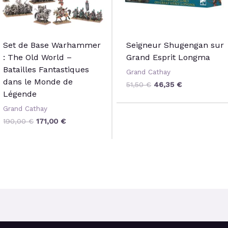
Set de Base Warhammer
Seigneur Shugengan sur
: The Old World –
Grand Esprit Longma
Batailles Fantastiques
Grand Cathay
dans le Monde de
51,50
€
46,35
€
Légende
Grand Cathay
190,00
€
171,00
€