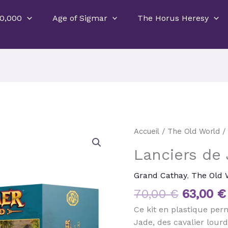
0,000
Age of Sigmar
The Horus Heresy
Le
quantité
Accueil
/
The Old World
prix
de
Lanciers de
initial
Lanciers
était :
de
Grand Cathay
,
The Old 
70,00 €
Jade
70,00
€
63,00
€
Ce kit en plastique per
Jade, des cavalier lou