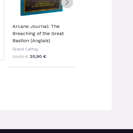
Arcane Journal: The
Sentinelle Cathayen
Breaching of the Great
Grand Cathay
Bastion (Anglais)
105,00
€
94,50
€
Grand Cathay
22,00
€
20,90
€