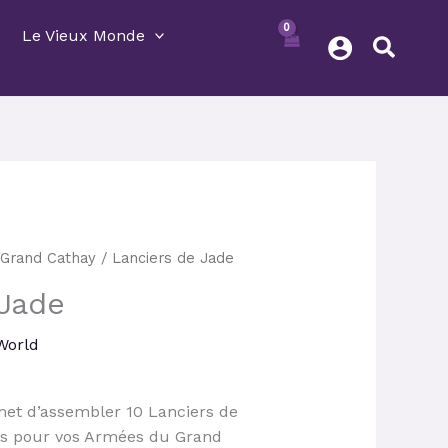
Le Vieux Monde
Le
/
Grand Cathay
/ Lanciers de Jade
prix
 Jade
actuel
est :
World
.
63,00 €.
met d’assembler 10 Lanciers de
rds pour vos Armées du Grand