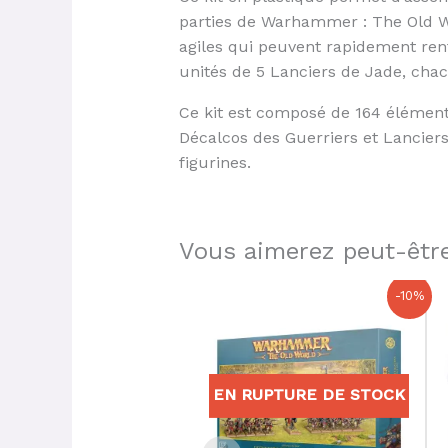
parties de Warhammer : The Old Wo
agiles qui peuvent rapidement ren
unités de 5 Lanciers de Jade, cha
Ce kit est composé de 164 élément
Décalcos des Guerriers et Lancier
figurines.
Vous aimerez peut-être
Le
Le
-10%
prix
prix
initial
actuel
était :
est :
170,00 €.
153,00 €.
EN RUPTURE DE STOCK