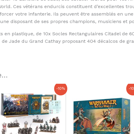
rld. Ces vétérans endurcis constituent d’excellentes tro
forcer votre infanterie. Ils peuvent être assemblés en un
cune disposant de ses propres champions, musiciens et po
s en plastique, de 10x Socles Rectangulaires Citadel de
s de Jade du Grand Cathay proposant 404 décalcos de gra
...
Le
Le
Le
Le
-10%
-1
prix
prix
prix
prix
initial
actuel
initial
actuel
était :
est :
était :
est :
190,00 €.
171,00 €.
51,50 €.
46,35 €.