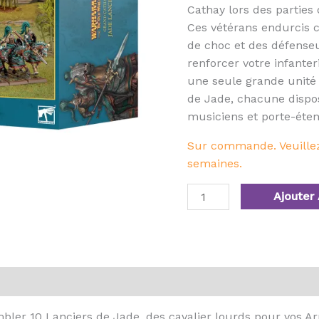
Cathay lors des partie
Ces vétérans endurcis c
de choc et des défense
renforcer votre infanter
une seule grande unité
de Jade, chacune dispo
musiciens et porte-éten
Sur commande. Veuillez 
semaines.
Ajouter 
mbler 10 Lanciers de Jade, des cavalier lourds pour vos 