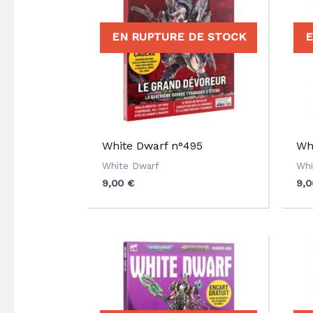
EN RUPTURE DE STOCK
E
White Dwarf n°495
Wh
White Dwarf
Whi
9,00
€
9,