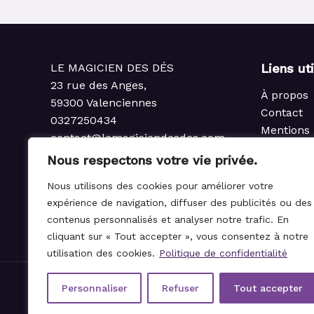
LE MAGICIEN DES DÉS
Liens ut
23 rue des Anges,
À propos
59300 Valenciennes
Contact
0327250434
Mentions 
contact@lemagiciendesdes.com
Politique 
du Mardi au Samedi
Nous respectons votre vie privée.
Condition
de 10h à 13h et de 14h à 19h
Politique
Nous utilisons des cookies pour améliorer votre
rembours
expérience de navigation, diffuser des publicités ou des
Règlemen
contenus personnalisés et analyser notre trafic. En
cliquant sur « Tout accepter », vous consentez à notre
utilisation des cookies.
Politique de confidentialité
Personnaliser
Refuser
Tout accepter
© 2021-2026 Le Magicien des Dés.