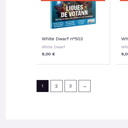
White Dwarf n°503
Wh
White Dwarf
Whi
9,00
€
9,
1
2
3
→