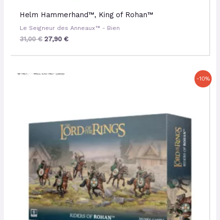
Helm Hammerhand™, King of Rohan™
Le Seigneur des Anneaux™ - Bien
31,00
€
27,90
€
Le
Le
-10%
prix
prix
initial
actuel
était :
est :
42,00 €.
37,80 €.