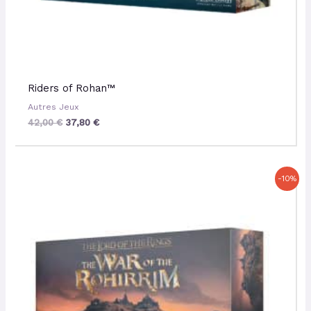
Riders of Rohan™
Autres Jeux
42,00
€
37,80
€
Le
Le
-10%
prix
prix
initial
actuel
était :
est :
180,00 €.
162,00 €.