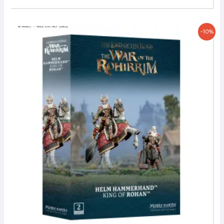
Le
Le
-10%
prix
prix
initial
actuel
était :
est :
31,00 €.
27,90 €.