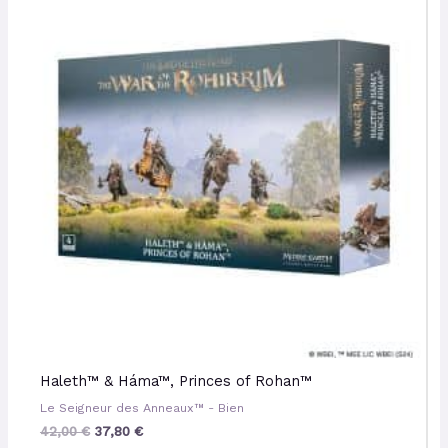
était :
est :
42,00 €.
37,80 €.
Haleth™ & Háma™, Princes of Rohan™
Le Seigneur des Anneaux™ - Bien
42,00
€
37,80
€