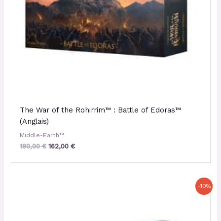
The War of the Rohirrim™ : Battle of Edoras™
(Anglais)
Middle-Earth™
180,00
€
162,00
€
Le
Le
-10%
prix
prix
initial
actuel
était :
est :
42,00 €.
37,80 €.