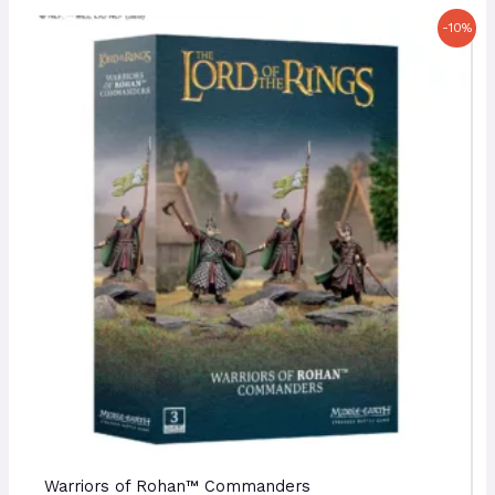
Le
Le
-10%
prix
prix
initial
actuel
était :
est :
38,00 €.
34,20 €.
Warriors of Rohan™ Commanders