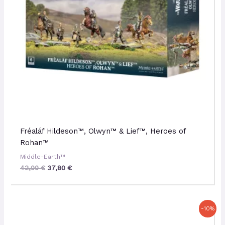
Fréaláf Hildeson™, Olwyn™ & Lief™, Heroes of
Rohan™
Middle-Earth™
42,00
€
37,80
€
Le
Le
-10%
prix
prix
initial
actuel