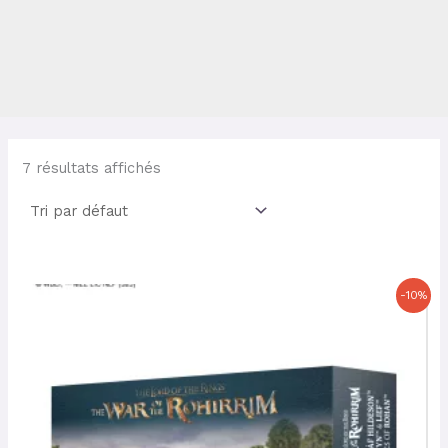
7 résultats affichés
Le
Le
-10%
prix
prix
initial
actuel
était :
est :
42,00 €.
37,80 €.