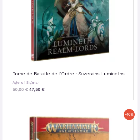
Tome de Bataille de l’Ordre : Suzerains Lumineths
Age of Sigmar
50,00
€
47,50
€
Le
Le
-10%
prix
prix
initial
actuel
était :
est :
120,00 €.
108,00 €.