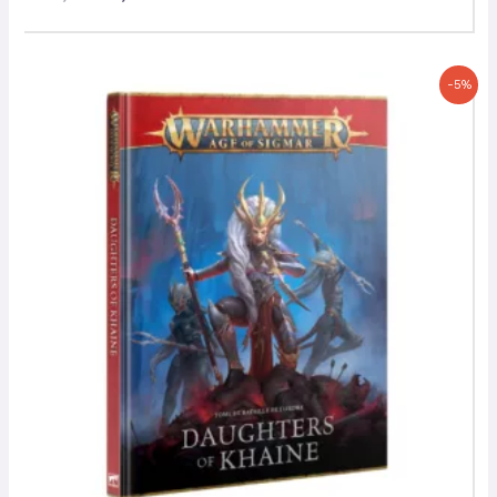
Le
Le
-5%
prix
prix
initial
actuel
était :
est :
50,00 €.
47,50 €.