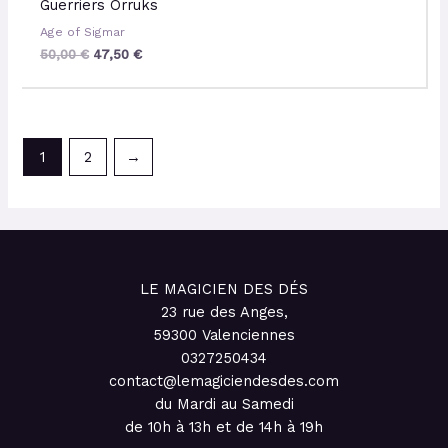
Guerriers Orruks
Age of Sigmar
50,00
€
47,50
€
1
2
→
LE MAGICIEN DES DÉS
23 rue des Anges,
59300 Valenciennes
0327250434
contact@lemagiciendesdes.com
du Mardi au Samedi
de 10h à 13h et de 14h à 19h