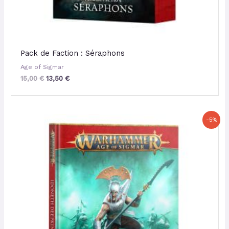
Pack de Faction : Séraphons
Age of Sigmar
15,00
€
13,50
€
Le
Le
-5%
prix
prix
initial
actuel
était :
est :
50,00 €.
47,50 €.