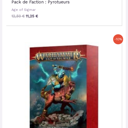
Pack de Faction : Pyrotueurs
Age of Sigmar
12,50
€
11,25
€
Le
Le
-10%
prix
prix
initial
actuel
était :
est :
15,00 €.
13,50 €.