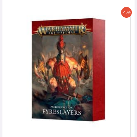
Le
Le
-10%
prix
prix
initial
actuel
était :
est :
12,50 €.
11,25 €.