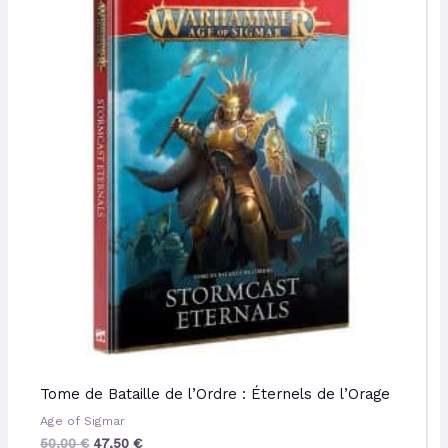
initial
actuel
était :
est :
50,00 €.
47,50 €.
Tome de Bataille de l’Ordre : Éternels de l’Orage
Age of Sigmar
50,00
€
47,50
€