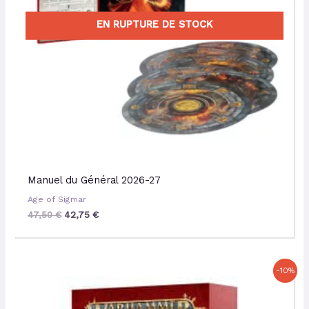
EN RUPTURE DE STOCK
Manuel du Général 2026-27
Age of Sigmar
47,50
€
42,75
€
Le
Le
-10%
prix
prix
initial
actuel
était :
est :