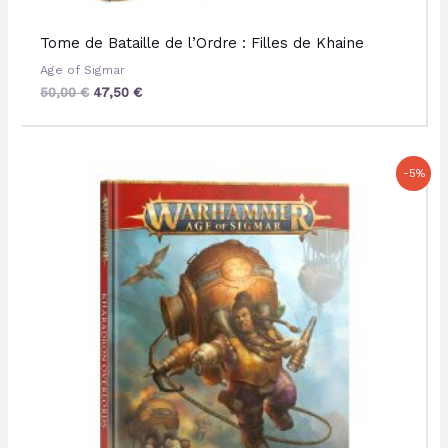
Tome de Bataille de l’Ordre : Filles de Khaine
Age of Sigmar
50,00
€
47,50
€
Le
Le
-5%
prix
prix
initial
actuel
était :
est :
50,00 €.
47,50 €.