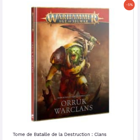
Le
Le
-5%
prix
prix
initial
actuel
était :
est :
50,00 €.
47,50 €.
Tome de Bataille de la Destruction : Clans