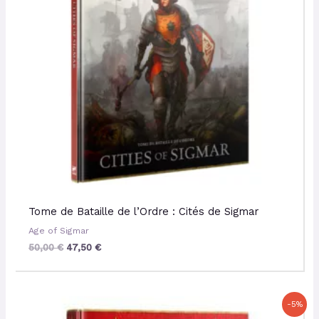
Tome de Bataille de l’Ordre : Cités de Sigmar
Age of Sigmar
50,00
€
47,50
€
Le
Le
-5%
prix
prix