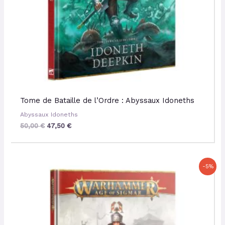
Tome de Bataille de l’Ordre : Abyssaux Idoneths
Abyssaux Idoneths
50,00
€
47,50
€
Le
Le
-5%
prix
prix
initial
actuel
était :
est :
50,00 €.
47,50 €.