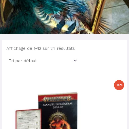
Affichage de 1–12 sur 24 résultats
Le
Le
-10%
prix
prix
initial
actuel
était :
est :
47,50 €.
42,75 €.