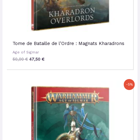
Tome de Bataille de l’Ordre : Magnats Kharadrons
Age of Sigmar
50,00
€
47,50
€
Le
Le
-5%
prix
prix
initial
actuel
était :
est :
50,00 €.
47,50 €.