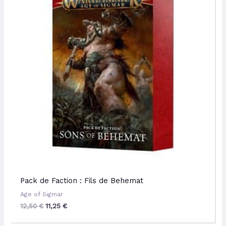
12,50 €.
11,25 €.
Pack de Faction : Fils de Behemat
Age of Sigmar
12,50
€
11,25
€