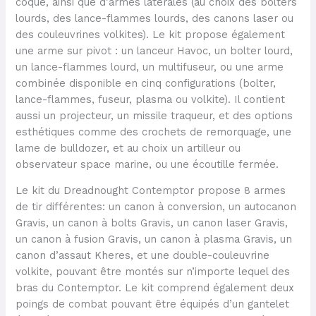
coque, ainsi que d’armes latérales (au choix des bolters
lourds, des lance-flammes lourds, des canons laser ou
des couleuvrines volkites). Le kit propose également
une arme sur pivot : un lanceur Havoc, un bolter lourd,
un lance-flammes lourd, un multifuseur, ou une arme
combinée disponible en cinq configurations (bolter,
lance-flammes, fuseur, plasma ou volkite). Il contient
aussi un projecteur, un missile traqueur, et des options
esthétiques comme des crochets de remorquage, une
lame de bulldozer, et au choix un artilleur ou
observateur space marine, ou une écoutille fermée.
Le kit du Dreadnought Contemptor propose 8 armes
de tir différentes: un canon à conversion, un autocanon
Gravis, un canon à bolts Gravis, un canon laser Gravis,
un canon à fusion Gravis, un canon à plasma Gravis, un
canon d’assaut Kheres, et une double-couleuvrine
volkite, pouvant être montés sur n’importe lequel des
bras du Contemptor. Le kit comprend également deux
poings de combat pouvant être équipés d’un gantelet