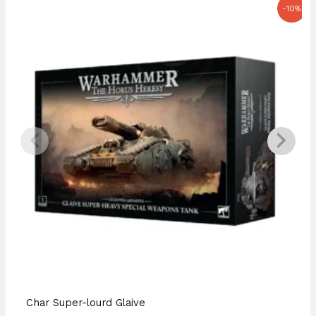
Le
Le
-10%
prix
prix
initial
actuel
était :
est :
160,00 €.
144,00 €.
Char Super-lourd Glaive