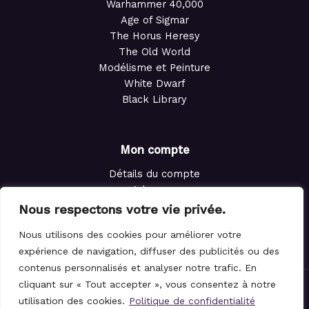
Warhammer 40,000
Age of Sigmar
The Horus Heresy
The Old World
Modélisme et Peinture
White Dwarf
Black Library
Mon compte
Détails du compte
Adresses
Commandes
Nous respectons votre vie privée.
Points de fidélité
Nous utilisons des cookies pour améliorer votre
Panier
expérience de navigation, diffuser des publicités ou des
contenus personnalisés et analyser notre trafic. En
cliquant sur « Tout accepter », vous consentez à notre
© 2021-2026 Le Magicien des Dés.
utilisation des cookies.
Politique de confidentialité