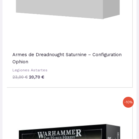
Armes de Dreadnought Saturnine – Configuration
Ophion
Legiones Astartes
23,00
€
20,70
€
Le
Le
-10%
prix
prix
initial
actuel
était :
est :
47,50 €.
42,75 €.