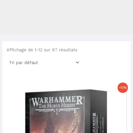
Affichage de 1–12 sur 97 résultats
Le
Le
-10%
prix
prix
initial
actuel
était :
est :
27,50 €.
24,75 €.