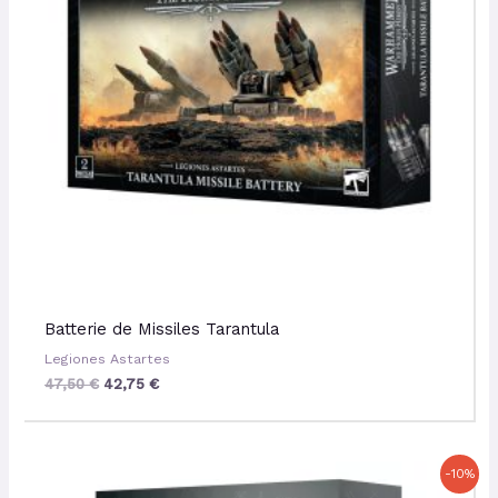
Batterie de Missiles Tarantula
Legiones Astartes
47,50
€
42,75
€
Le
Le
-10%
prix
prix