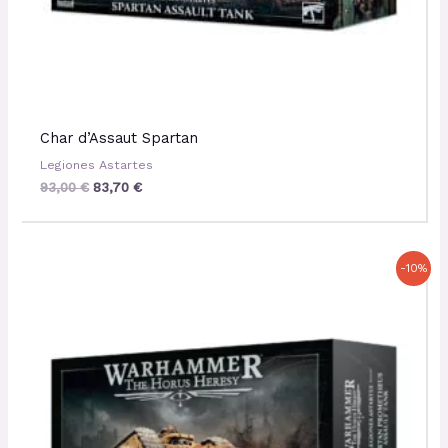
Char d’Assaut Spartan
Legiones Astartes
93,00
€
83,70
€
Le
Le
-10%
prix
prix
initial
actuel
était :
est :
97,00 €.
87,30 €.