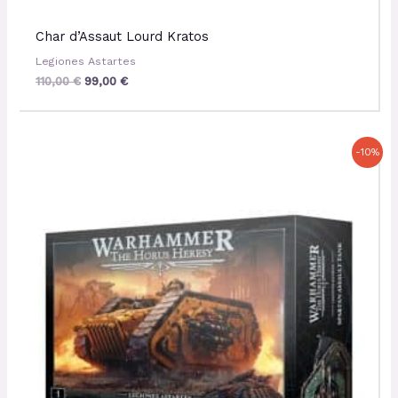
Char d’Assaut Lourd Kratos
Legiones Astartes
110,00
€
99,00
€
Le
Le
-10%
prix
prix
initial
actuel
était :
est :
93,00 €.
83,70 €.