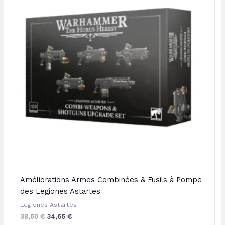
38,50 €.
34,65 €.
Améliorations Armes Combinées & Fusils à Pompe
des Legiones Astartes
Legiones Astartes
38,50
€
34,65
€