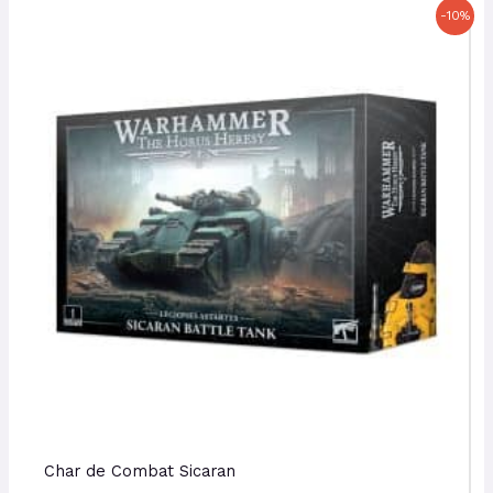
Le
Le
-10%
prix
prix
initial
actuel
était :
est :
70,00 €.
63,00 €.
Char de Combat Sicaran