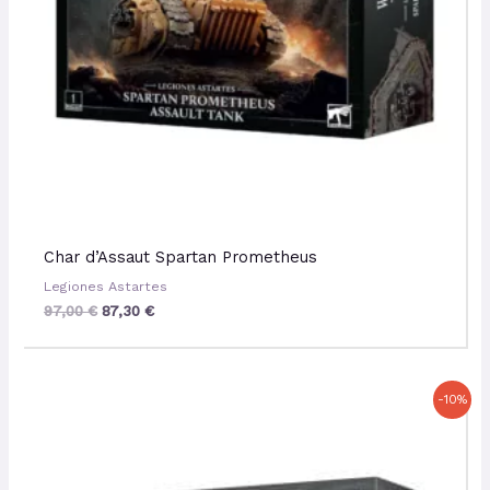
Char d’Assaut Spartan Prometheus
Legiones Astartes
97,00
€
87,30
€
Le
Le
-10%
prix
prix
initial
actuel
était :
est :
62,50 €.
56,25 €.