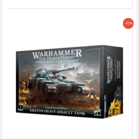
Le
Le
-10%
prix
prix
initial
actuel
était :
est :
110,00 €.
99,00 €.