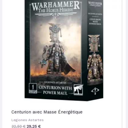
initial
actuel
était :
est :
32,50 €.
29,25 €.
Centurion avec Masse Énergétique
Legiones Astartes
32,50
€
29,25
€