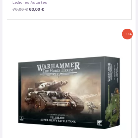
Legiones Astartes
70,00
€
63,00
€
Le
Le
-10%
prix
prix
initial
actuel
était :
est :
160,00 €.
144,00 €.