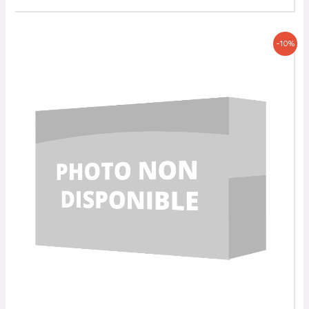
Le
Le
-10%
prix
prix
initial
actuel
était :
est :
23,00 €.
20,70 €.