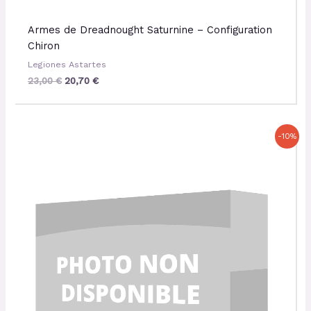
Armes de Dreadnought Saturnine – Configuration
Chiron
Legiones Astartes
23,00
€
20,70
€
Le
Le
-10%
prix
prix
initial
actuel
était :
est :
23,00 €.
20,70 €.