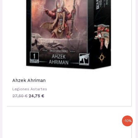
Ahzek Ahriman
Legiones Astartes
27,50
€
24,75
€
Le
Le
-10%
prix
prix
initial
actuel
était :
est :