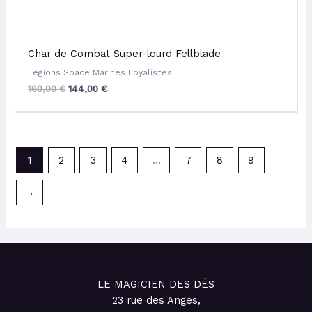
Char de Combat Super-lourd Fellblade
Légions Space Marines Loyalistes
160,00
€
144,00
€
1
2
3
4
…
7
8
9
→
LE MAGICIEN DES DÉS
23 rue des Anges,