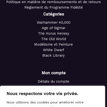
Politique en matière de remboursements et de retours
Règlement du Programme Fidélité
Catégories
Warhammer 40,000
Age of Sigmar
The Horus Heresy
The Old World
Modélisme et Peinture
White Dwarf
Black Library
Mon compte
Détails du compte
Adresses
Commandes
Nous respectons votre vie privée.
Points de fidélité
Nous utilisons des cookies pour améliorer votre
Panier