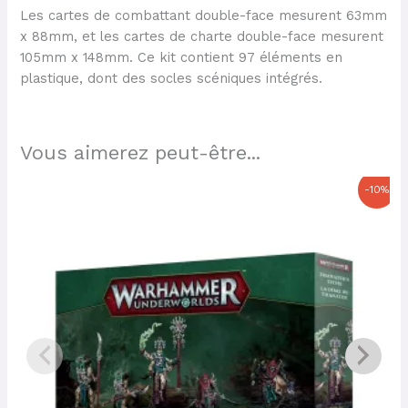
Les cartes de combattant double-face mesurent 63mm
x 88mm, et les cartes de charte double-face mesurent
105mm x 148mm. Ce kit contient 97 éléments en
plastique, dont des socles scéniques intégrés.
Vous aimerez peut-être...
Le
Le
-10%
prix
prix
initial
actuel
était :
est :
38,00 €.
34,20 €.