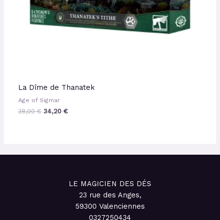
La Dîme de Thanatek
Age of Sigmar
38,00
€
34,20
€
LE MAGICIEN DES DÉS
23 rue des Anges,
59300 Valenciennes
0327250434