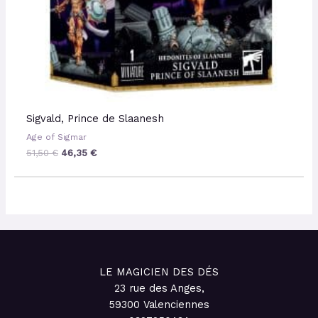
Sigvald, Prince de Slaanesh
Age of Sigmar
51,50
€
46,35
€
LE MAGICIEN DES DÉS
23 rue des Anges,
59300 Valenciennes