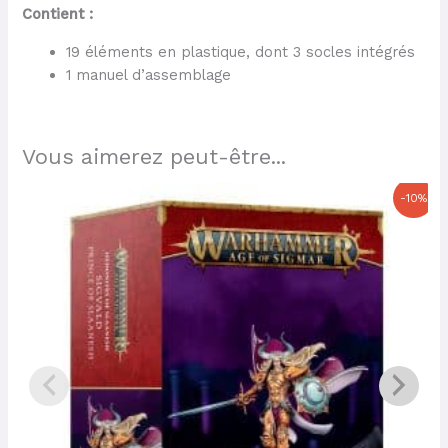
Contient :
19 éléments en plastique, dont 3 socles intégrés
1 manuel d’assemblage
Vous aimerez peut-être...
Le
Le
-10%
prix
prix
initial
actuel
était :
est :
51,50 €.
46,35 €.