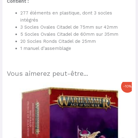
Contient :
277 éléments en plastique, dont 3 socles
intégrés
3 Socles Ovales Citadel de 75mm sur 42mm
5 Socles Ovales Citadel de 60mm sur 35mm
20 Socles Ronds Citadel de 25mm
1 manuel d’assemblage
Vous aimerez peut-être...
Le
Le
-10%
prix
prix
initial
actuel
était :
est :
51,50 €.
46,35 €.