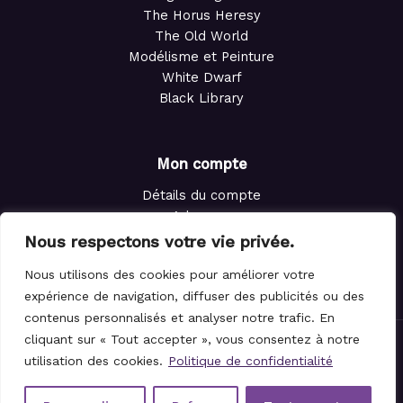
The Horus Heresy
The Old World
Modélisme et Peinture
White Dwarf
Black Library
Mon compte
Détails du compte
Adresses
Commandes
Nous respectons votre vie privée.
Points de fidélité
Nous utilisons des cookies pour améliorer votre
Panier
expérience de navigation, diffuser des publicités ou des
contenus personnalisés et analyser notre trafic. En
cliquant sur « Tout accepter », vous consentez à notre
© 2021-2026 Le Magicien des Dés.
utilisation des cookies.
Politique de confidentialité