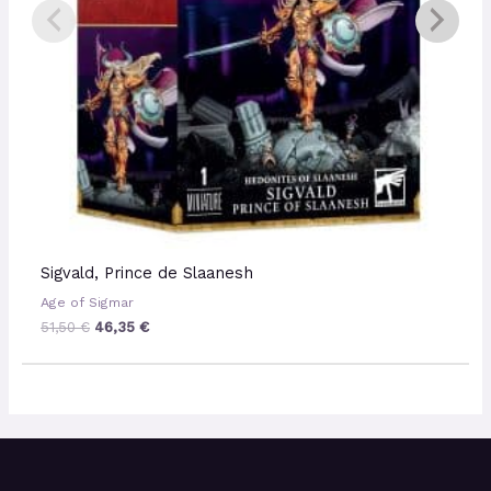
Sigvald, Prince de Slaanesh
Age of Sigmar
51,50
€
46,35
€