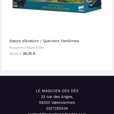
Sœurs d’Avelorn / Guerriers Fantômes
Royaumes Hauts Elfes
42,50
€
38,25
€
LE MAGICIEN DES DÉS
23 rue des Anges,
59300 Valenciennes
0327250434