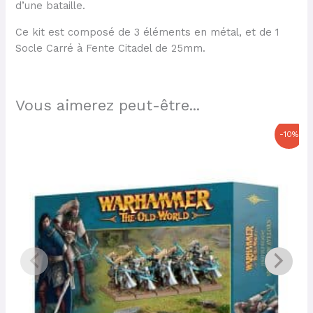
d’une bataille.
Ce kit est composé de 3 éléments en métal, et de 1
Socle Carré à Fente Citadel de 25mm.
Vous aimerez peut-être...
Le
Le
-10%
prix
prix
initial
actuel
était :
est :
42,50 €.
38,25 €.