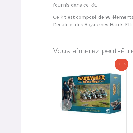
fournis dans ce kit.
Ce kit est composé de 98 éléments
Décalcos des Royaumes Hauts Elfes
Vous aimerez peut-être
Le
Le
-10%
prix
prix
initial
actuel
était :
est :
42,50 €.
38,25 €.