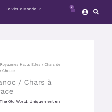
Le Vieux Monde
Le
/
Royaumes Hauts Elfes
/ Chars de
prix
de Chrace
actuel
anoc / Chars à
est :
.
63,00 €.
race
The Old World
,
Uniquement en