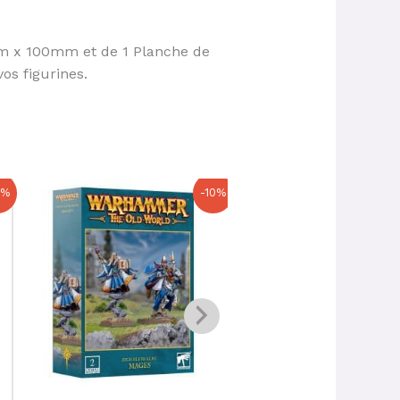
mm x 100mm et de 1 Planche de
os figurines.
Le
Le
Le
Le
0%
-10%
prix
prix
prix
prix
initial
actuel
initial
actuel
était :
est :
était :
est :
35,00 €.
31,50 €.
70,00 €.
63,00 