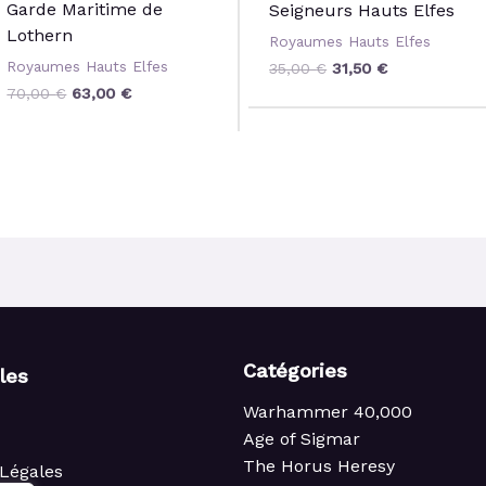
Garde Maritime de
Seigneurs Hauts Elfes
Lothern
Royaumes Hauts Elfes
Royaumes Hauts Elfes
35,00
€
31,50
€
70,00
€
63,00
€
Catégories
iles
Warhammer 40,000
Age of Sigmar
The Horus Heresy
Légales