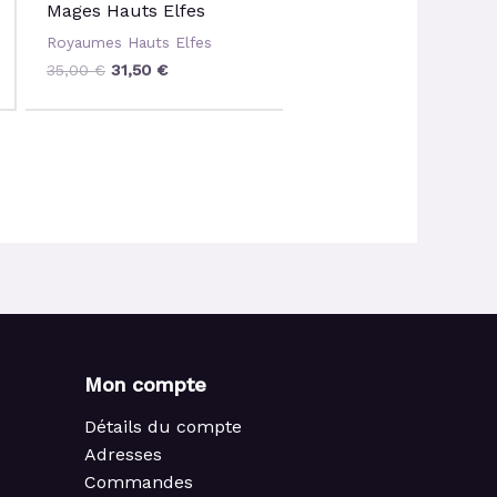
Mages Hauts Elfes
Lanciers Elfiques
Royaumes Hauts Elfes
Royaumes Hauts Elfes
35,00
€
31,50
€
70,00
€
63,00
€
Mon compte
Détails du compte
Adresses
Commandes