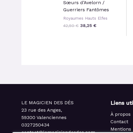
Sœurs d’Avelorn /
Guerriers Fantômes
Royaumes Hauts Elfes
42,50
€
38,25
€
LE MAGICIEN DES DÉS
Liens ut
23 rue des Anges,
À propos
59300 Valenciennes
Contact
0327250434
Mentions 
contact@lemagiciendesdes.com