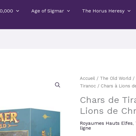
0,000
Age of Sigmar
The Horus Heresy
Le
quantité
Accueil
/
The Old World
prix
de
Tiranoc / Chars à Lions 
initial
Chars
Chars de Tir
était :
de
70,00 €
Lions de Ch
Tiranoc
/
Royaumes Hauts Elfes
,
Chars
ligne
à