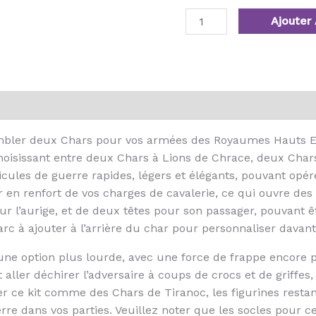
Ajouter 
mbler deux Chars pour vos armées des Royaumes Hauts El
oisissant entre deux Chars à Lions de Chrace, deux Char
icules de guerre rapides, légers et élégants, pouvant op
en renfort de vos charges de cavalerie, ce qui ouvre des o
our l’aurige, et de deux têtes pour son passager, pouvant 
rc à ajouter à l’arrière du char pour personnaliser davant
ne option plus lourde, avec une force de frappe encore p
 aller déchirer l’adversaire à coups de crocs et de griffes
er ce kit comme des Chars de Tiranoc, les figurines restan
re dans vos parties. Veuillez noter que les socles pour c