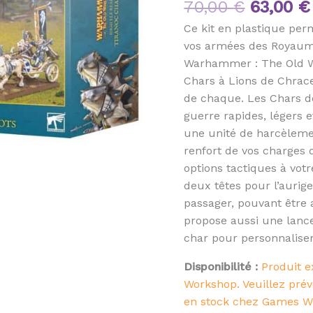
70,00
€
63,00
€
Lions
de
Ce kit en plastique pe
Chrace
vos armées des Royaume
Warhammer : The Old Wo
Chars à Lions de Chrac
de chaque. Les Chars d
guerre rapides, légers
une unité de harcèleme
renfort de vos charges 
options tactiques à votr
deux têtes pour l’aurig
passager, pouvant être 
propose aussi une lance
char pour personnaliser
Disponibilité :
Produit e
Workshop. Veuillez prév
en stock chez Games W