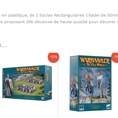
 en plastique, de 2 Socles Rectangulaires Citadel de 50
 proposant 356 décalcos de haute qualité pour décorer v
...
Le
Le
Le
Le
-10%
-1
prix
prix
prix
prix
initial
actuel
initial
actuel
était :
est :
était :
est :
70,00 €.
63,00 €.
35,00 €.
31,50 €.