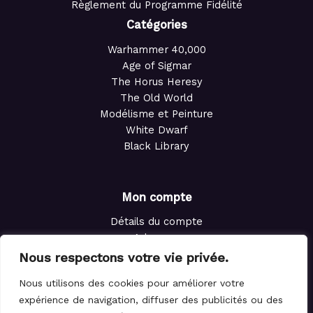
Règlement du Programme Fidélité
Catégories
Warhammer 40,000
Age of Sigmar
The Horus Heresy
The Old World
Modélisme et Peinture
White Dwarf
Black Library
Mon compte
Détails du compte
Adresses
Commandes
Nous respectons votre vie privée.
Points de fidélité
Nous utilisons des cookies pour améliorer votre
Panier
expérience de navigation, diffuser des publicités ou des