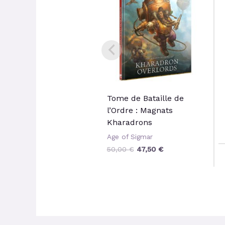
était :
est :
50,00 €.
47,50 €.
Tome de Bataille de
l’Ordre : Magnats
Kharadrons
Age of Sigmar
50,00
€
47,50
€