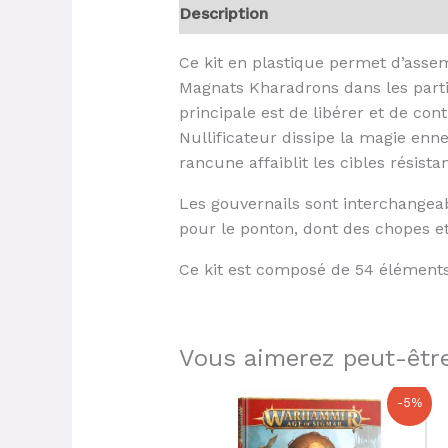
Description
Ce kit en plastique permet d’asse
Magnats Kharadrons dans les parti
principale est de libérer et de con
Nullificateur dissipe la magie enn
rancune affaiblit les cibles résis
Les gouvernails sont interchangeab
pour le ponton, dont des chopes et
Ce kit est composé de 54 éléments
Vous aimerez peut-être
Le
Le
-5%
prix
prix
initial
actuel