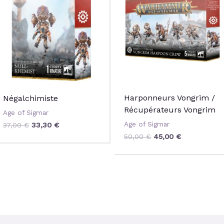
était :
est :
était :
est :
37,00 €.
33,30 €.
50,00 €.
45,00 €.
Harponneurs Vongrim /
Négalchimiste
Récupérateurs Vongrim
Age of Sigmar
Age of Sigmar
37,00
€
33,30
€
50,00
€
45,00
€