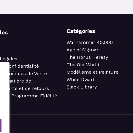
Catégories
iles
Warhammer 40,000
Age of Sigmar
The Horus Heresy
Légales
The Old World
de confidentialité
Modélisme et Peinture
s Générales de Vente
White Dwarf
 en matière de
Black Library
ements et de retours
t du Programme Fidélité