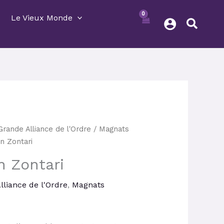
Le Vieux Monde
Le
Grande Alliance de l'Ordre
/
Magnats
prix
n Zontari
actuel
n Zontari
st :
46,35 €.
lliance de l'Ordre
,
Magnats