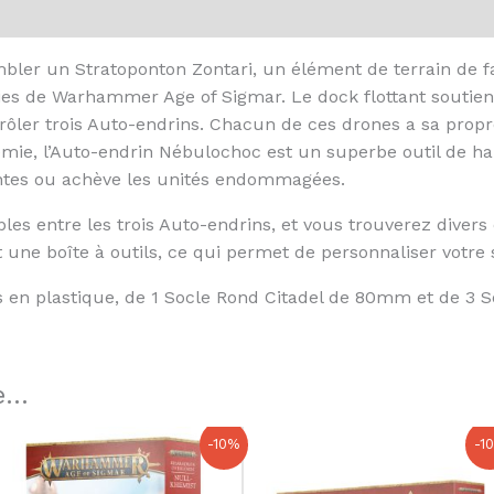
mbler un Stratoponton Zontari, un élément de terrain de 
es de Warhammer Age of Sigmar. Le dock flottant soutient 
trôler trois Auto-endrins. Chacun de ces drones a sa propre
emie, l’Auto-endrin Nébulochoc est un superbe outil de ha
tantes ou achève les unités endommagées.
les entre les trois Auto-endrins, et vous trouverez diver
 une boîte à outils, ce qui permet de personnaliser votre
 en plastique, de 1 Socle Rond Citadel de 80mm et de 3 
...
Le
Le
Le
Le
-10%
-1
prix
prix
prix
prix
initial
actuel
initial
actuel