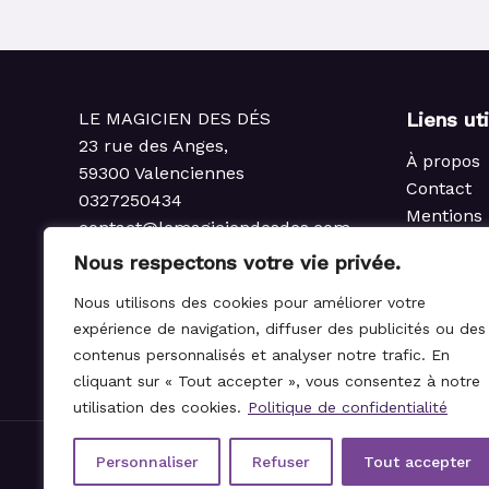
LE MAGICIEN DES DÉS
Liens ut
23 rue des Anges,
À propos
59300 Valenciennes
Contact
0327250434
Mentions 
contact@lemagiciendesdes.com
Politique 
du Mardi au Samedi
Nous respectons votre vie privée.
Condition
de 10h à 13h et de 14h à 19h
Politique
Nous utilisons des cookies pour améliorer votre
rembours
expérience de navigation, diffuser des publicités ou des
Règlemen
contenus personnalisés et analyser notre trafic. En
cliquant sur « Tout accepter », vous consentez à notre
utilisation des cookies.
Politique de confidentialité
Personnaliser
Refuser
Tout accepter
© 2021-2026 Le Magicien des Dés.