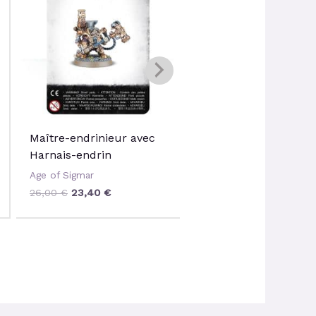
était :
est :
était :
est :
26,00 €.
23,40 €.
26,00 €.
23,40 
Maître-endrinieur avec
Étherchimiste
Harnais-endrin
Age of Sigmar
Age of Sigmar
26,00
€
23,40
€
26,00
€
23,40
€