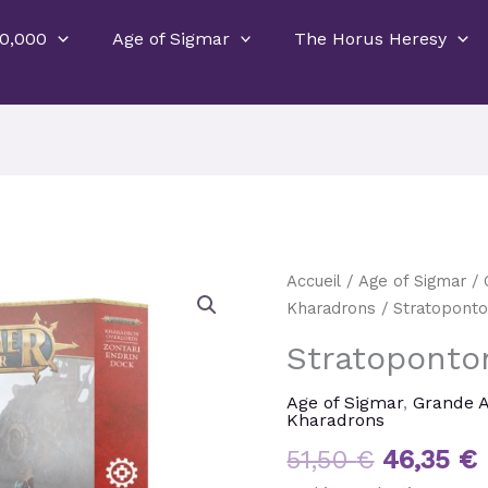
0,000
Age of Sigmar
The Horus Heresy
Le
quantité
Accueil
/
Age of Sigmar
/
prix
de
Kharadrons
/ Stratoponto
initial
Stratoponton
Stratoponto
était :
e
Zontari
51,50 €.
Age of Sigmar
,
Grande A
Kharadrons
51,50
€
46,35
€