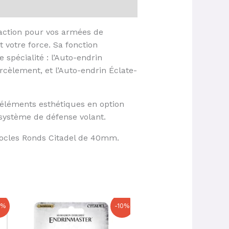
faction pour vos armées de
votre force. Sa fonction
 spécialité : l’Auto-endrin
rcèlement, et l’Auto-endrin Éclate-
s éléments esthétiques en option
 système de défense volant.
Socles Ronds Citadel de 40mm.
Le
Le
Le
Le
0%
-10%
prix
prix
prix
prix
initial
actuel
initial
actuel