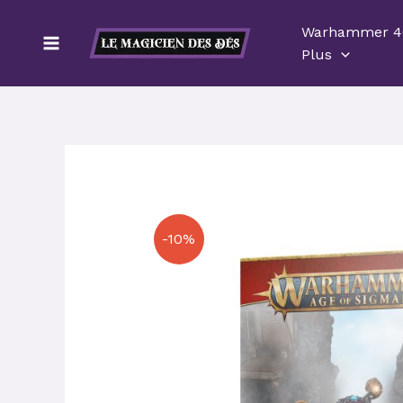
Aller
Warhammer 4
au
Plus
contenu
-10%