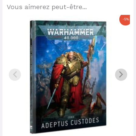
Vous aimerez peut-être...
Le
Le
-5%
prix
prix
initial
actuel
était :
est :
50,00 €.
47,50 €.