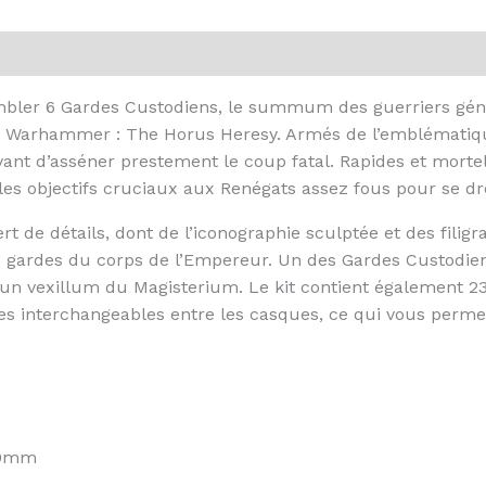
embler 6 Gardes Custodiens, le summum des guerriers gén
de Warhammer : The Horus Heresy. Armés de l’emblématiqu
ant d’asséner prestement le coup fatal. Rapides et mortels
les objectifs cruciaux aux Renégats assez fous pour se d
de détails, dont de l’iconographie sculptée et des filigra
s gardes du corps de l’Empereur. Un des Gardes Custodie
un vexillum du Magisterium. Le kit contient également 23
es interchangeables entre les casques, ce qui vous perme
40mm