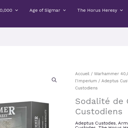
0,000
Age of Sigmar
The Horus Heresy
Le
quantité
Accueil
/
Warhammer 40,
prix
p
de
l'Imperium
/
Adeptus Cus
initial
a
Sodalité
Custodiens
était :
e
de
Sodalité de
57,50 €.
5
Gardes
Custodiens
Custodiens
Adeptus Custodes
,
Arm
Custodes
,
The Horus H