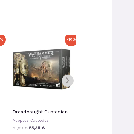
Le
Le
Le
Le
0%
-10%
prix
prix
prix
prix
initial
actuel
initial
actuel
était :
est :
était :
est :
61,50 €.
55,35 €.
100,00 €.
90,00 
Dreadnought Custodien
Graviporteur Coronu
Adeptus Custodes
Adeptus Custodes
61,50
€
55,35
€
100,00
€
90,00
€