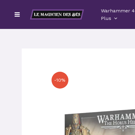
Aller
Warhammer 4
au
Plus
contenu
-10%