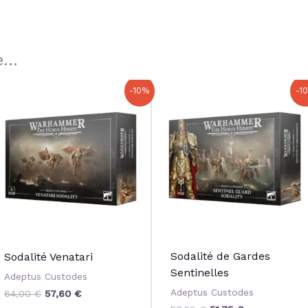
...
Le
Le
Le
Le
-10%
-1
prix
prix
prix
prix
initial
actuel
initial
actuel
était :
est :
était :
est :
64,00 €.
57,60 €.
57,50 €.
51,75 €.
Sodalité de Gardes
Sodalité Venatari
Sentinelles
Adeptus Custodes
Adeptus Custodes
64,00
€
57,60
€