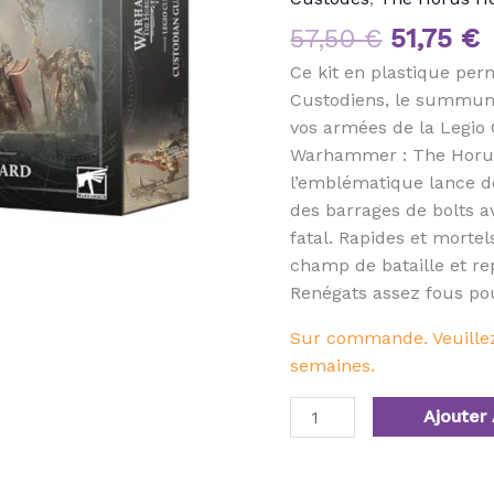
57,50
€
51,75
€
Ce kit en plastique pe
Custodiens, le summum
vos armées de la Legio 
Warhammer : The Horus
l’emblématique lance d
des barrages de bolts 
fatal. Rapides et mortels
champ de bataille et re
Renégats assez fous po
Sur commande. Veuillez 
semaines.
Ajouter 