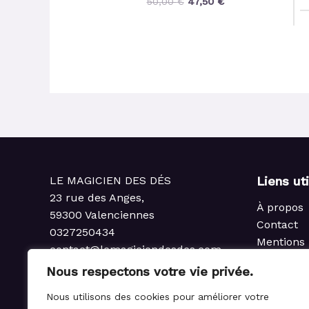
50,00
€
47,50
€
LE MAGICIEN DES DÉS
Liens ut
23 rue des Anges,
À propos
59300 Valenciennes
Contact
0327250434
Mentions 
contact@lemagiciendesdes.com
Politique 
du Mardi au Samedi
Nous respectons votre vie privée.
Condition
de 10h à 13h et de 14h à 19h
Politique
Nous utilisons des cookies pour améliorer votre