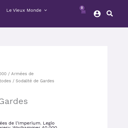
Le Vieux Monde
Le
000
/
Armées de
rix
todes
/ Sodalité de Gardes
ctuel
st :
 Gardes
1,75 €.
ées de l'Imperium
,
Legio
eresy
,
Warhammer 40,000