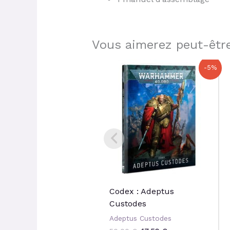
Vous aimerez peut-être
Le
Le
-5%
prix
prix
initial
actuel
était :
est :
50,00 €.
47,50 €.
Codex : Adeptus
Custodes
Adeptus Custodes