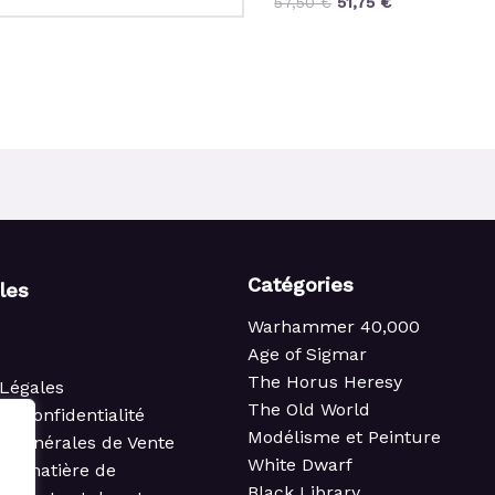
57,50
€
51,75
€
Catégories
iles
Warhammer 40,000
Age of Sigmar
The Horus Heresy
Légales
The Old World
de confidentialité
Modélisme et Peinture
s Générales de Vente
White Dwarf
 en matière de
Black Library