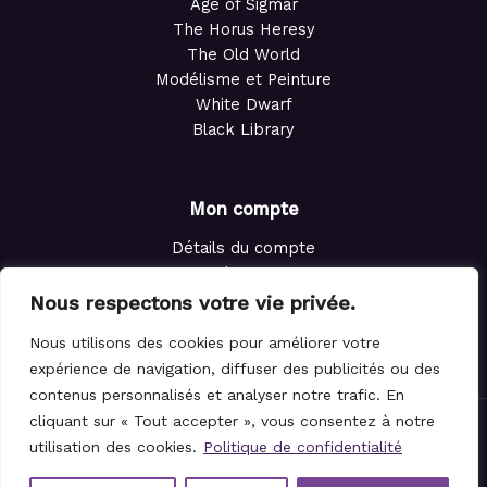
Age of Sigmar
The Horus Heresy
The Old World
Modélisme et Peinture
White Dwarf
Black Library
Mon compte
Détails du compte
Adresses
Commandes
Nous respectons votre vie privée.
Points de fidélité
Nous utilisons des cookies pour améliorer votre
Panier
expérience de navigation, diffuser des publicités ou des
contenus personnalisés et analyser notre trafic. En
cliquant sur « Tout accepter », vous consentez à notre
© 2021-2026 Le Magicien des Dés.
utilisation des cookies.
Politique de confidentialité