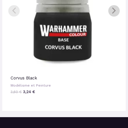
Corvus Black
Modélisme et Peinture
3,60
€
3,24
€