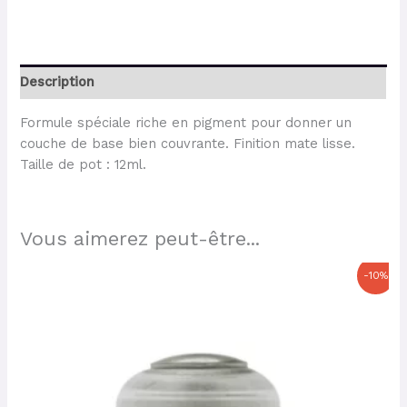
Description
Formule spéciale riche en pigment pour donner un
couche de base bien couvrante. Finition mate lisse.
Taille de pot : 12ml.
Vous aimerez peut-être...
Le
Le
-10%
prix
prix
initial
actuel
était :
est :
3,60 €.
3,24 €.