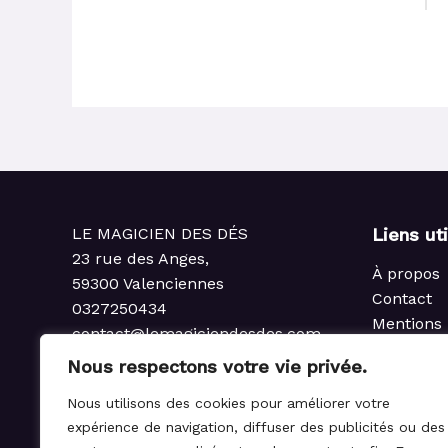
LE MAGICIEN DES DÉS
Liens ut
23 rue des Anges,
À propos
59300 Valenciennes
Contact
0327250434
Mentions 
contact@lemagiciendesdes.com
Politique 
du Mardi au Samedi
Nous respectons votre vie privée.
Condition
de 10h à 13h et de 14h à 19h
Politique
Nous utilisons des cookies pour améliorer votre
rembours
expérience de navigation, diffuser des publicités ou des