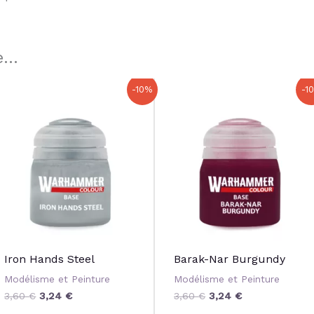
...
Le
Le
Le
Le
-10%
-1
prix
prix
prix
prix
initial
actuel
initial
actuel
était :
est :
était :
est :
3,60 €.
3,24 €.
3,60 €.
3,24 €.
Iron Hands Steel
Barak-Nar Burgundy
Modélisme et Peinture
Modélisme et Peinture
3,60
€
3,24
€
3,60
€
3,24
€