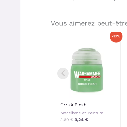
Vous aimerez peut-être
Le
Le
-10%
prix
prix
initial
actuel
était :
est :
3,60 €.
3,24 €.
Orruk Flesh
Modélisme et Peinture
3,60
€
3,24
€