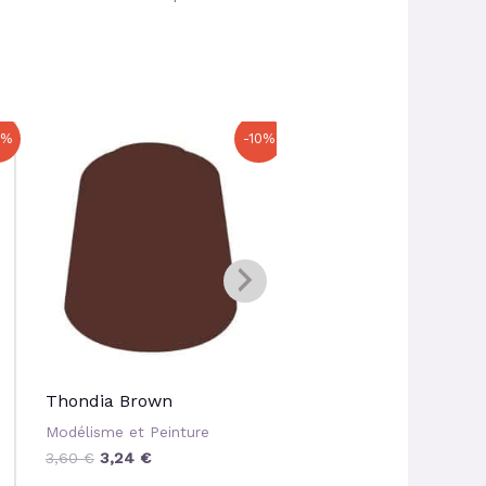
Le
Le
Le
Le
0%
-10%
prix
prix
prix
prix
initial
actuel
initial
actuel
était :
est :
était :
est :
3,60 €.
3,24 €.
3,60 €.
3,24 €.
Thondia Brown
Grey Knights Steel
Modélisme et Peinture
Modélisme et Peinture
3,60
€
3,24
€
3,60
€
3,24
€