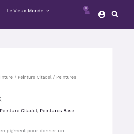
Le Vieux Monde
inture
/
Peinture Citadel
/
Peintures
ix
tuel
k
 :
24 €.
Peinture Citadel
,
Peintures Base
 en pigment pour donner un