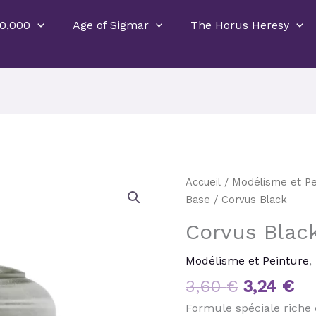
0,000
Age of Sigmar
The Horus Heresy
Le
Le
quantité
Accueil
/
Modélisme et Pe
prix
pr
de
Base
/ Corvus Black
initial
ac
Corvus
Corvus Blac
était :
est
Black
3,60 €.
3,
Modélisme et Peinture
,
3,60
€
3,24
€
Formule spéciale riche