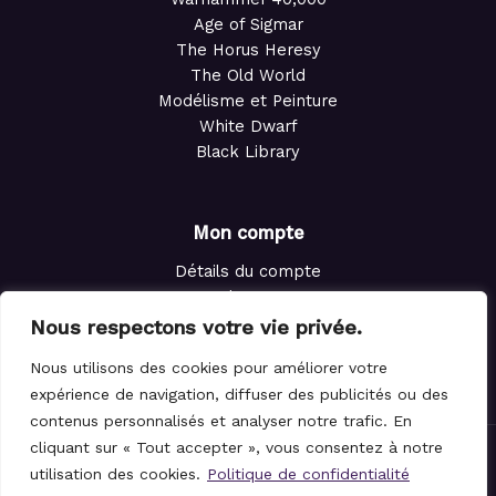
Age of Sigmar
The Horus Heresy
The Old World
Modélisme et Peinture
White Dwarf
Black Library
Mon compte
Détails du compte
Adresses
Commandes
Nous respectons votre vie privée.
Points de fidélité
Nous utilisons des cookies pour améliorer votre
Panier
expérience de navigation, diffuser des publicités ou des
contenus personnalisés et analyser notre trafic. En
cliquant sur « Tout accepter », vous consentez à notre
utilisation des cookies.
Politique de confidentialité
© 2021-2026 Le Magicien des Dés.