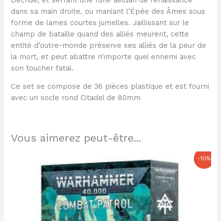
dans sa main droite, ou maniant l’Épée des Âmes sous
forme de lames courtes jumelles. Jaillissant sur le
champ de bataille quand des alliés meurent, cette
entité d’outre-monde préserve ses alliés de la peur de
la mort, et peut abattre n’importe quel ennemi avec
son toucher fatal.
Ce set se compose de 36 pièces plastique et est fourni
avec un socle rond Citadel de 80mm
Vous aimerez peut-être...
Le
Le
-10%
prix
prix
initial
actuel
était :
est :
135,00 €.
121,50 €.