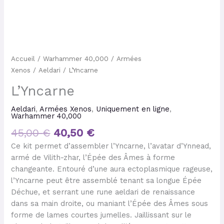
Accueil
/
Warhammer 40,000
/
Armées
Xenos
/
Aeldari
/ L’Yncarne
L’Yncarne
Aeldari
,
Armées Xenos
,
Uniquement en ligne
,
Warhammer 40,000
45,00
€
40,50
€
Ce kit permet d’assembler l’Yncarne, l’avatar d’Ynnead,
armé de Vilith-zhar, l’Épée des Âmes à forme
changeante. Entouré d’une aura ectoplasmique rageuse,
l’Yncarne peut être assemblé tenant sa longue Épée
Déchue, et serrant une rune aeldari de renaissance
dans sa main droite, ou maniant l’Épée des Âmes sous
forme de lames courtes jumelles. Jaillissant sur le