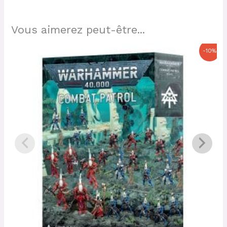
Vous aimerez peut-être...
Le
Le
-10%
prix
prix
initial
actuel
était :
est :
135,00 €.
121,50 €.