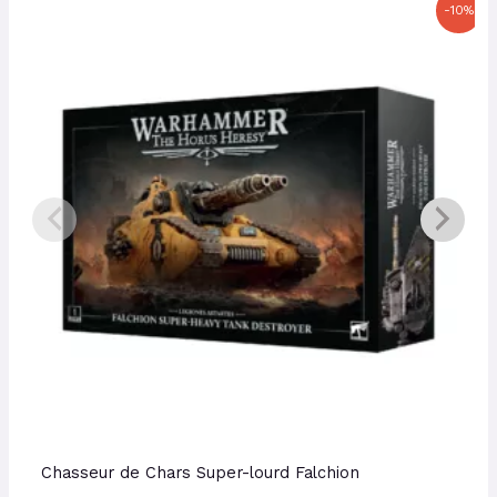
Le
Le
-10%
prix
prix
initial
actuel
était :
est :
160,00 €.
144,00 €.
Chasseur de Chars Super-lourd Falchion