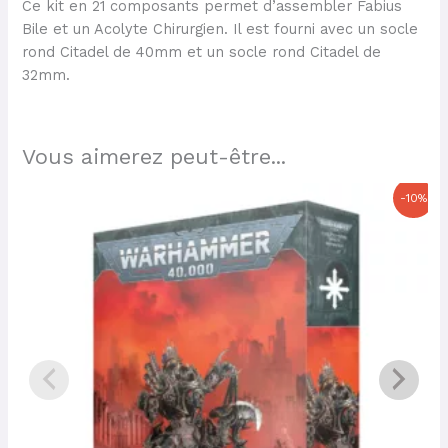
Ce kit en 21 composants permet d’assembler Fabius
Bile et un Acolyte Chirurgien. Il est fourni avec un socle
rond Citadel de 40mm et un socle rond Citadel de
32mm.
Vous aimerez peut-être...
Le
Le
-10%
prix
prix
initial
actuel
était :
est :
115,00 €.
103,50 €.