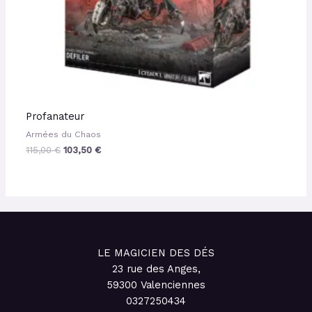
Profanateur
Armées du Chaos
115,00
€
103,50
€
LE MAGICIEN DES DÉS
23 rue des Anges,
59300 Valenciennes
0327250434