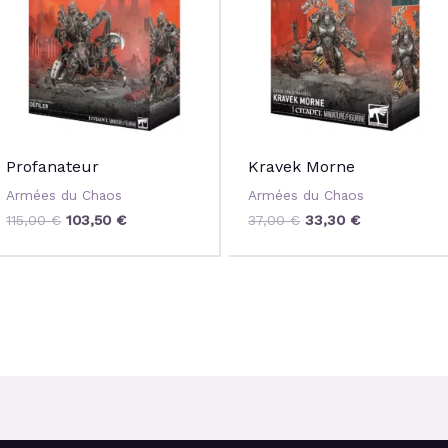
Profanateur
Kravek Morne
Armées du Chaos
Armées du Chaos
115,00
€
103,50
€
37,00
€
33,30
€