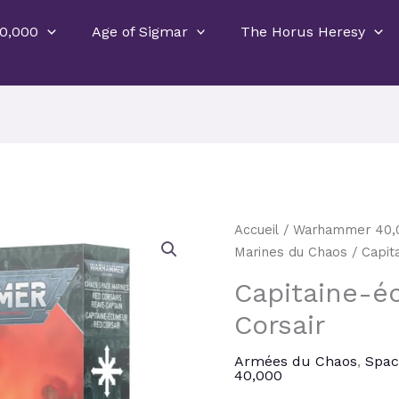
0,000
Age of Sigmar
The Horus Heresy
Le
quantité
Accueil
/
Warhammer 40,
prix
de
Marines du Chaos
/ Capit
initial
Capitaine-
Capitaine-é
était :
écumeur
34,50 €
Corsair
Red
Corsair
Armées du Chaos
,
Spac
40,000