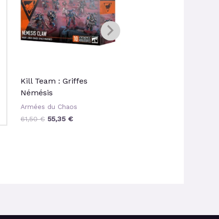
Kill Team : Griffes
Mutilators
Némésis
Armées du Chaos
Armées du Chaos
55,00
€
49,50
€
61,50
€
55,35
€