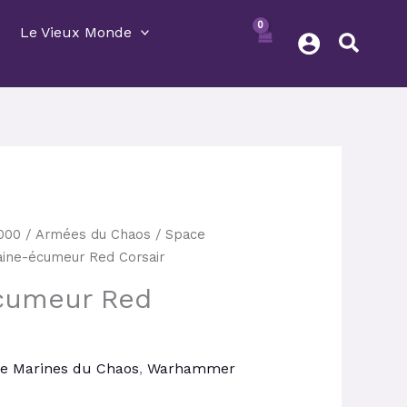
Le Vieux Monde
Le
000
/
Armées du Chaos
/
Space
prix
aine-écumeur Red Corsair
actuel
cumeur Red
est :
.
31,05 €.
e Marines du Chaos
,
Warhammer