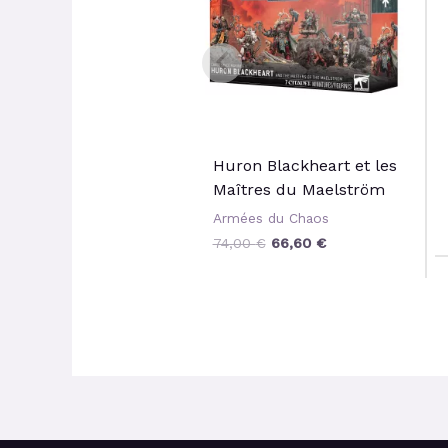
Huron Blackheart et les
Maîtres du Maelström
Armées du Chaos
74,00
€
66,60
€