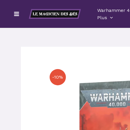
Aller
Warhammer 4
au
Plus
contenu
-10%