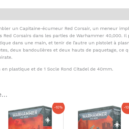
embler un Capitaine-écumeur Red Corsair, un meneur imp
s Red Corsairs dans les parties de Warhammer 40,000. Il
que dans une main, et tenir de l’autre un pistolet à plas
 têtes, deux bandoulières et deux hauts de paquetage, ce 
irate.
 en plastique et de 1 Socle Rond Citadel de 40mm.
...
Le
Le
Le
Le
-10%
-1
prix
prix
prix
prix
initial
actuel
initial
actuel
était :
est :
était :
est :
115,00 €.
103,50 €.
37,00 €.
33,30 €.