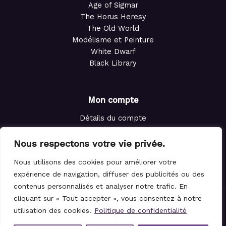
Age of Sigmar
The Horus Heresy
The Old World
Modélisme et Peinture
White Dwarf
Black Library
Mon compte
Détails du compte
Adresses
Commandes
Nous respectons votre vie privée.
Points de fidélité
Nous utilisons des cookies pour améliorer votre
Panier
expérience de navigation, diffuser des publicités ou des
contenus personnalisés et analyser notre trafic. En
cliquant sur « Tout accepter », vous consentez à notre
© 2021-2026 Le Magicien des Dés.
utilisation des cookies.
Politique de confidentialité