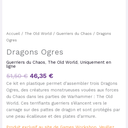
Accueil
/
The Old World
/
Guerriers du Chaos
/ Dragons
Ogres
Dragons Ogres
Guerriers du Chaos
,
The Old World
,
Uniquement en
ligne
51,50
€
46,35
€
Ce kit en plastique permet d’assembler trois Dragons
Ogres, des créatures monstrueuses vouées aux forces
du Chaos dans les parties de Warhammer : The Old
World. Ces terrifiants guerriers s’élancent vers le
carnage sur des pattes de dragon et sont protégés par
une peau écailleuse et des plates d’armure.
Produit exclusif au site de Games Workshop. Veuillez