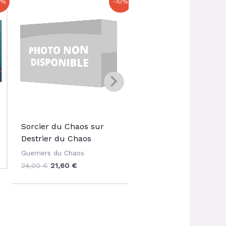
0%
-10%
prix
prix
prix
prix
initial
actuel
initial
actuel
était :
est :
était :
est :
24,00 €.
21,60 €.
37,00 €.
33,30 €
Sorcier du Chaos sur
Trolls du Chaos
Destrier du Chaos
Guerriers du Chaos
Guerriers du Chaos
37,00
€
33,30
€
24,00
€
21,60
€