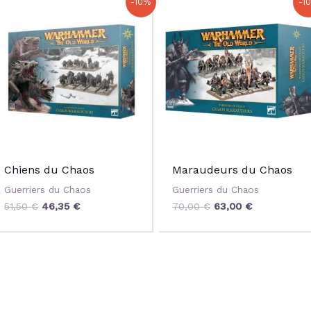
-10%
-1
prix
prix
prix
prix
initial
actuel
initial
actuel
était :
est :
était :
est :
51,50 €.
46,35 €.
70,00 €.
63,00 €.
Chiens du Chaos
Maraudeurs du Chaos
Guerriers du Chaos
Guerriers du Chaos
51,50
€
46,35
€
70,00
€
63,00
€