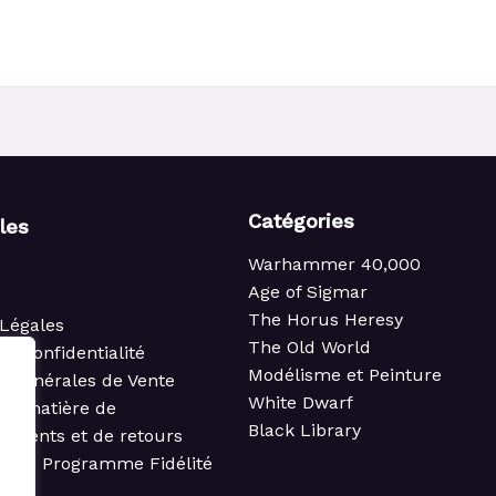
Catégories
iles
Warhammer 40,000
Age of Sigmar
The Horus Heresy
Légales
The Old World
de confidentialité
Modélisme et Peinture
s Générales de Vente
White Dwarf
 en matière de
Black Library
ements et de retours
t du Programme Fidélité