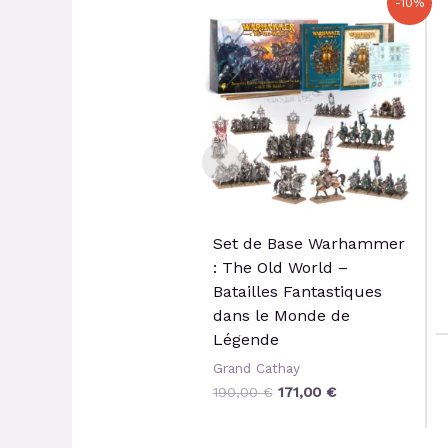
-10%
prix
prix
initial
actuel
était :
est :
190,00 €.
171,00 €.
Set de Base Warhammer
: The Old World –
Batailles Fantastiques
dans le Monde de
Légende
Grand Cathay
190,00
€
171,00
€