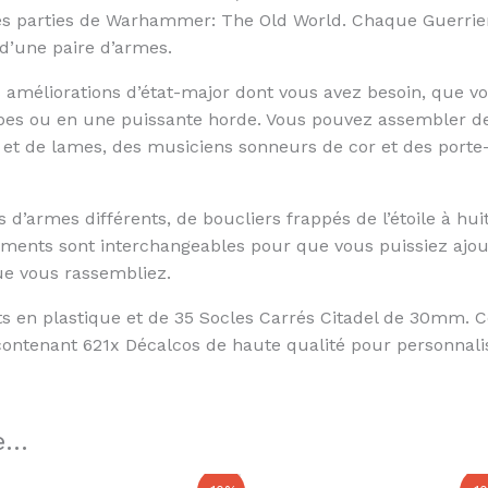
les parties de Warhammer: The Old World. Chaque Guerrie
d’une paire d’armes.
s améliorations d’état-major dont vous avez besoin, que vo
upes ou en une puissante horde. Vous pouvez assembler 
t de lames, des musiciens sonneurs de cor et des porte-
s d’armes différents, de boucliers frappés de l’étoile à hu
ments sont interchangeables pour que vous puissiez ajout
ue vous rassembliez.
 en plastique et de 35 Socles Carrés Citadel de 30mm. Ce
ontenant 621x Décalcos de haute qualité pour personnalis
...
Le
Le
Le
Le