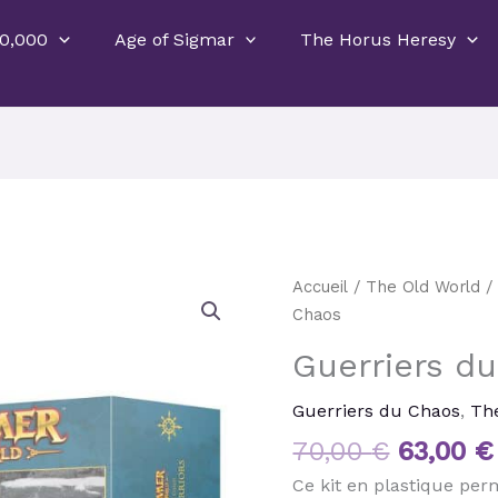
0,000
Age of Sigmar
The Horus Heresy
Le
Accueil
/
The Old World
prix
Chaos
initial
Guerriers d
était :
70,00 €
Guerriers du Chaos
,
Th
70,00
€
63,00
€
Ce kit en plastique per