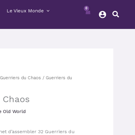
Le Vieux Monde
Le
/
Guerriers du Chaos
/ Guerriers du
prix
actuel
u Chaos
est :
.
63,00 €.
e Old World
met d’assembler 32 Guerriers du