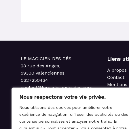
LE MAGICIEN DES DÉS
Liens ut
23 rue des Anges,
À propos
59300 Valenciennes
Contact
0327250434
Mentions 
contact@lemagiciendesdes.com
Politique 
du Mardi au Samedi
Nous respectons votre vie privée.
Condition
de 10h à 13h et de 14h à 19h
Politique
Nous utilisons des cookies pour améliorer votre
rembours
expérience de navigation, diffuser des publicités ou des
Règlemen
contenus personnalisés et analyser notre trafic. En
cliquant sur « Tout accepter », vous consentez à notre