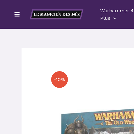
Aller
Warhammer 4
au
Plus
contenu
-10%