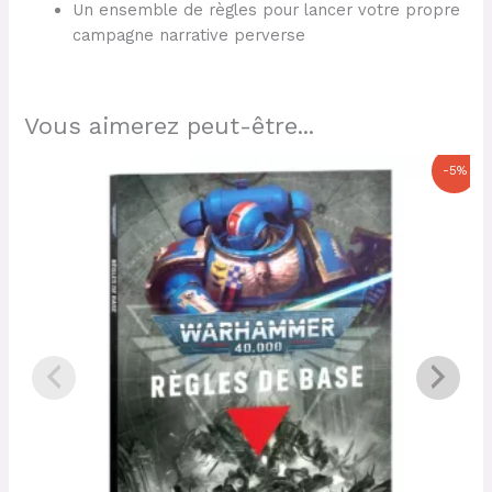
Un ensemble de règles pour lancer votre propre
campagne narrative perverse
Vous aimerez peut-être...
Le
Le
-5%
prix
prix
initial
actuel
était :
est :
20,00 €.
19,00 €.