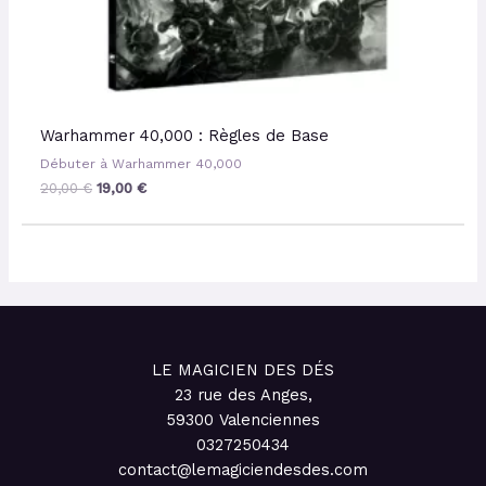
Warhammer 40,000 : Règles de Base
Débuter à Warhammer 40,000
20,00
€
19,00
€
LE MAGICIEN DES DÉS
23 rue des Anges,
59300 Valenciennes
0327250434
contact@lemagiciendesdes.com