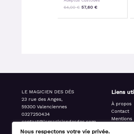
64,00
€
57,60
€
LE MAGICIEN DES DÉS
Liens ut
23 rue des Anges,
À propos
59300 Valenciennes
Contact
0327250434
Mentions 
contact@lemagiciendesdes.com
Politique 
du Mardi au Samedi
Nous respectons votre vie privée.
Condition