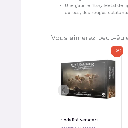
Une galerie ‘Eavy Metal de f
dorées, des rouges éclatant
Vous aimerez peut-être
Le
Le
-10%
prix
prix
initial
actuel
était :
est :
64,00 €.
57,60 €.
Sodalité Venatari
Adeptus Custodes