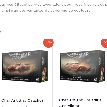
igurines Citadel peintes avec talent pour vous inspirer, 
s ainsi que des variantes de schémas de couleurs
...
Le
Le
Le
Le
-10%
-1
prix
prix
prix
prix
initial
actuel
initial
actuel
était :
est :
était :
est :
80,00 €.
72,00 €.
80,00 €.
72,00 €.
Char Antigrav Caladius
Char Antigrav Caladius
Annihilator
Adeptus Custodes