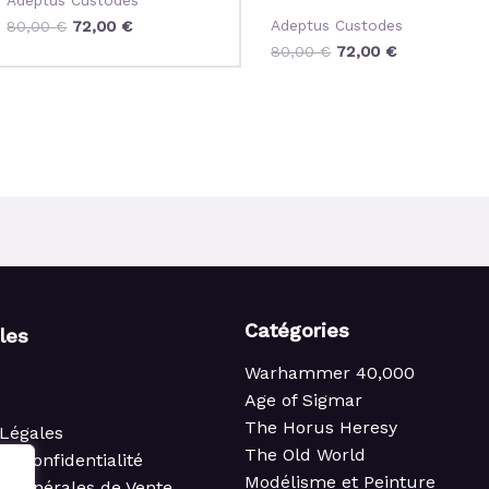
Adeptus Custodes
80,00
€
72,00
€
80,00
€
72,00
€
Catégories
iles
Warhammer 40,000
Age of Sigmar
The Horus Heresy
Légales
The Old World
de confidentialité
Modélisme et Peinture
s Générales de Vente