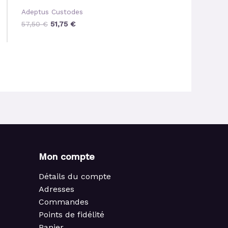
Adeptus Custodes
34,50
€
31,05
€
57,50
€
51,75
€
Mon compte
Détails du compte
Adresses
Commandes
Points de fidélité
Panier