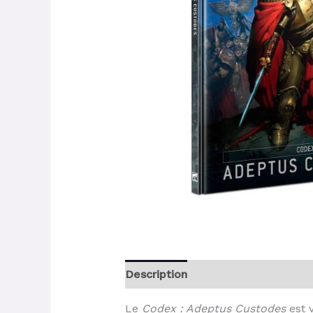
Description
Le
Codex : Adeptus Custodes
est v