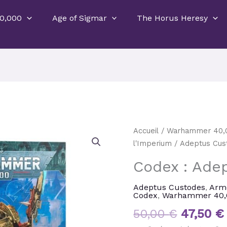
0,000
Age of Sigmar
The Horus Heresy
Le
quantité
Accueil
/
Warhammer 40,
prix
de
l'Imperium
/
Adeptus Cus
initial
Codex
Codex : Ade
était :
:
50,00 €
Adeptus
Adeptus Custodes
,
Arm
Custodes
Codex
,
Warhammer 40,
50,00
€
47,50
€