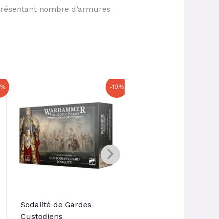
et présentant nombre d’armures
Le
Le
Le
Le
0%
-10%
prix
prix
prix
prix
initial
actuel
initial
actuel
était :
est :
était :
est :
57,50 €.
51,75 €.
34,50 €.
31,05 €.
Sodalité de Gardes
Capitaine-rempart
Custodiens
Adeptus Custodes