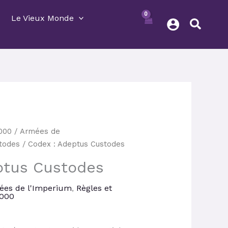
Le Vieux Monde
Le
000
/
Armées de
prix
todes
/ Codex : Adeptus Custodes
actuel
ptus Custodes
est :
.
47,50 €.
ées de l'Imperium
,
Règles et
000