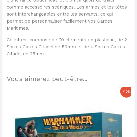
d’une lance optionnelle et d’un carquois de traits
comme accessoires scéniques. Les armes et les têtes
sont interchangeables entre les servants, ce qui
permet de personnaliser facilement vos Gardes
Maritimes.
Ce kit est composé de 70 éléments en plastique, de 2
Socles Carrés Citadel de 50mm et de 4 Socles Carrés
Citadel de 25mm.
Vous aimerez peut-être...
Le
Le
-10%
prix
prix
initial
actuel
était :
est :
42,50 €.
38,25 €.