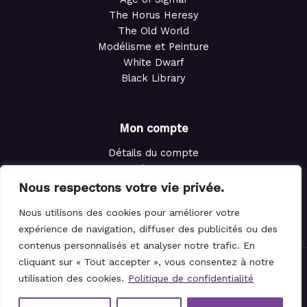
The Horus Heresy
The Old World
Modélisme et Peinture
White Dwarf
Black Library
Mon compte
Détails du compte
Adresses
Commandes
Nous respectons votre vie privée.
Points de fidélité
Nous utilisons des cookies pour améliorer votre
Panier
expérience de navigation, diffuser des publicités ou des
contenus personnalisés et analyser notre trafic. En
cliquant sur « Tout accepter », vous consentez à notre
© 2021-2026 Le Magicien des Dés.
utilisation des cookies.
Politique de confidentialité