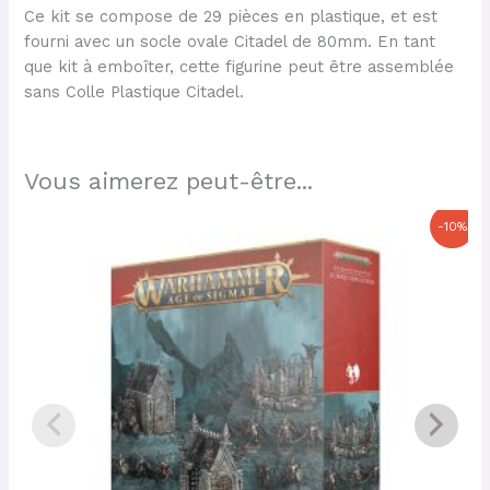
Ce kit se compose de 29 pièces en plastique, et est
fourni avec un socle ovale Citadel de 80mm. En tant
que kit à emboîter, cette figurine peut être assemblée
sans Colle Plastique Citadel.
Vous aimerez peut-être...
Le
Le
-10%
prix
prix
initial
actuel
était :
est :
67,00 €.
60,30 €.