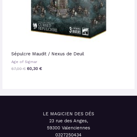
Sépulcre Maudit / Nexus de Deuil
Age of Sigmar
67,00
€
60,30
€
LE MAGICIEN DES DÉS
23 rue des Anges,
59300 Valenciennes
0327250434