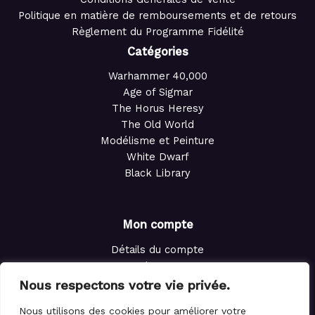
Politique en matière de remboursements et de retours
Règlement du Programme Fidélité
Catégories
Warhammer 40,000
Age of Sigmar
The Horus Heresy
The Old World
Modélisme et Peinture
White Dwarf
Black Library
Mon compte
Détails du compte
Adresses
Commandes
Nous respectons votre vie privée.
Points de fidélité
Nous utilisons des cookies pour améliorer votre
Panier