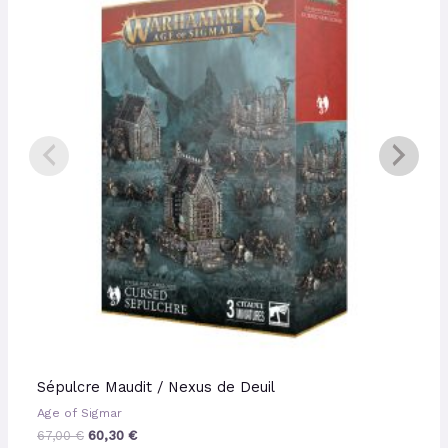
était :
est :
67,00 €.
60,30 €.
Sépulcre Maudit / Nexus de Deuil
Age of Sigmar
67,00
€
60,30
€