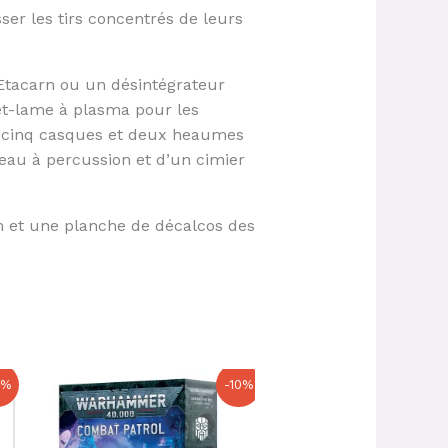
ser les tirs concentrés de leurs
 Etacarn ou un désintégrateur
let-lame à plasma pour les
s, cinq casques et deux heaumes
eau à percussion et d’un cimier
mm et une planche de décalcos des
Le
Le
Le
Le
0%
-10%
prix
prix
prix
prix
initial
actuel
initial
actuel
était :
est :
était :
est :