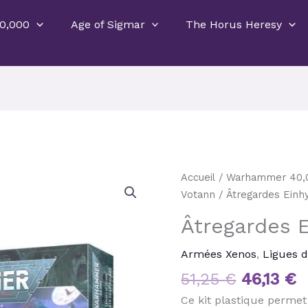
0,000
Age of Sigmar
The Horus Heresy
Le
L
quantité
Accueil
/
Warhammer 40,
prix
p
de
Votann
/ Âtregardes Einh
initial
a
Âtregardes
Âtregardes 
était :
e
Einhyrs
51,25 €.
4
Armées Xenos
,
Ligues 
51,25
€
46,13
€
Ce kit plastique permet