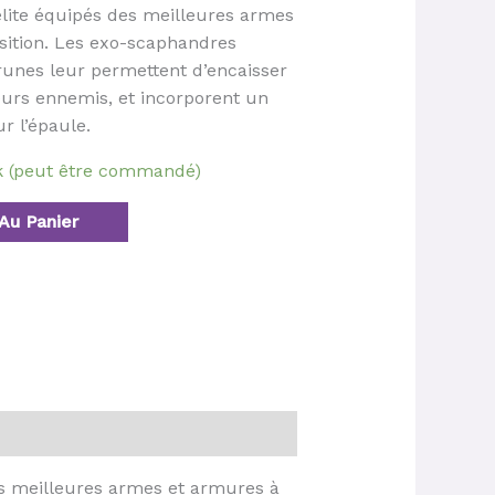
élite équipés des meilleures armes
sition. Les exo-scaphandres
runes leur permettent d’encaisser
leurs ennemis, et incorporent un
r l’épaule.
ck (peut être commandé)
Au Panier
es meilleures armes et armures à