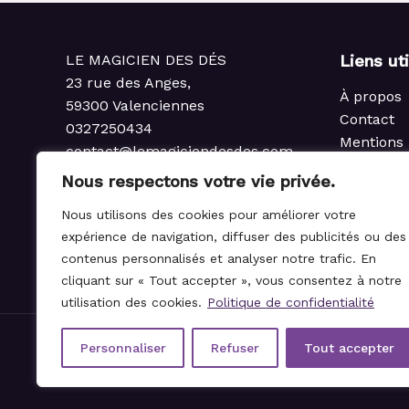
LE MAGICIEN DES DÉS
Liens ut
23 rue des Anges,
À propos
59300 Valenciennes
Contact
0327250434
Mentions 
contact@lemagiciendesdes.com
Politique 
du Mardi au Samedi
Nous respectons votre vie privée.
Condition
de 10h à 13h et de 14h à 19h
Politique
Nous utilisons des cookies pour améliorer votre
rembours
expérience de navigation, diffuser des publicités ou des
Règlemen
contenus personnalisés et analyser notre trafic. En
cliquant sur « Tout accepter », vous consentez à notre
utilisation des cookies.
Politique de confidentialité
Personnaliser
Refuser
Tout accepter
© 2021-2026 Le Magicien des Dés.