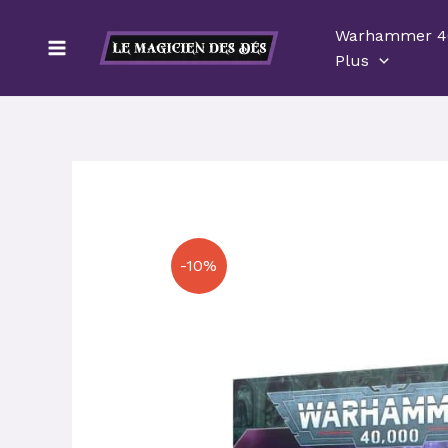
Aller
Warhammer 4
au
Plus
contenu
-10%