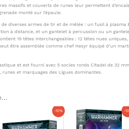
res massifs et couverts de runes leur permettent d’encais
grenade monté sur l’épaule.
de diverses armes de tir et de mêlée : un fusil à plasma
tion à distance, et un gantelet à percussion ou un gante
contient 19 têtes interchangeables : 12 têtes nues unique
e peut être assemblée comme chef Hesyr équipé d’un mart
astique et est fourni avec 5 socles ronds Citadel de 32 
s, runes et marquages des Ligues dominantes.
...
Le
Le
Le
Le
-10%
-1
prix
prix
prix
prix
initial
actuel
initial
actuel
était :
est :
était :
est :