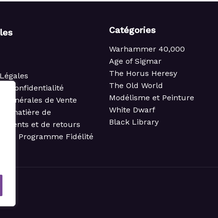
Catégories
iles
Warhammer 40,000
Age of Sigmar
The Horus Heresy
Légales
The Old World
de confidentialité
Modélisme et Peinture
s Générales de Vente
White Dwarf
 en matière de
Black Library
ements et de retours
t du Programme Fidélité