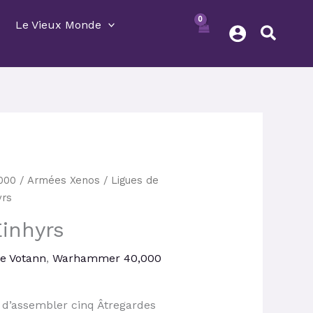
Le Vieux Monde
e
000
/
Armées Xenos
/
Ligues de
rix
yrs
ctuel
Einhyrs
st :
6,13 €.
de Votann
,
Warhammer 40,000
 d’assembler cinq Âtregardes