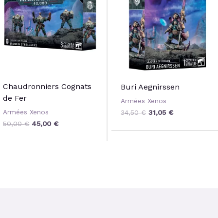
50,00 €.
45,00 €.
34,50 €.
31,05 €.
Chaudronniers Cognats
Buri Aegnirssen
de Fer
Armées Xenos
Armées Xenos
34,50
€
31,05
€
50,00
€
45,00
€