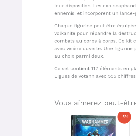
leur disposition. Les exo-scaphand
ennemis, et incorporent un lance-
Chaque figurine peut être équipée 
volkanite pour répandre la destruc
combats au corps à corps. Ce kit 
avec visière ouverte. Une figurin
au choix parmi deux.
Ce set contient 117 éléments en pl
Ligues de Votann avec 555 chiffre
Vous aimerez peut-être
Le
Le
-5%
prix
prix
initial
actuel
était :
est :