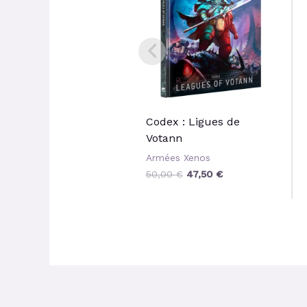
50,00 €.
47,50 €.
Codex : Ligues de
Votann
Armées Xenos
50,00
€
47,50
€