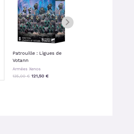
135,00 €.
121,50 €.
32,50 €.
29,25 €
Patrouille : Ligues de
Stratège Memnyr
Votann
Armées Xenos
Armées Xenos
32,50
€
29,25
€
135,00
€
121,50
€