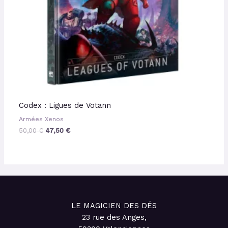
Codex : Ligues de Votann
Armées Xenos
50,00
€
47,50
€
LE MAGICIEN DES DÉS
23 rue des Anges,