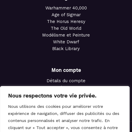
Warhammer 40,000
Age of Sigmar
The Horus Heresy
The Old World
Modélisme et Peinture
White Dwarf
Black Library
Mon compte
Détails du compte
Adresses
Commandes
Nous respectons votre vie privée.
Points de fidélité
Nous utilisons des cookies pour améliorer votre
Panier
expérience de navigation, diffuser des publicités ou des
contenus personnalisés et analyser notre trafic. En
cliquant sur « Tout accepter », vous consentez à notre