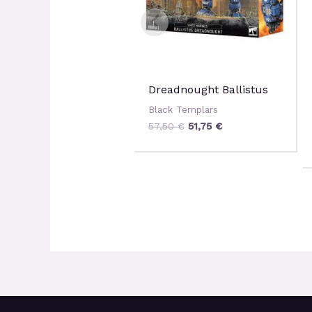
Dreadnought Ballistus
Black Templars
57,50
€
51,75
€