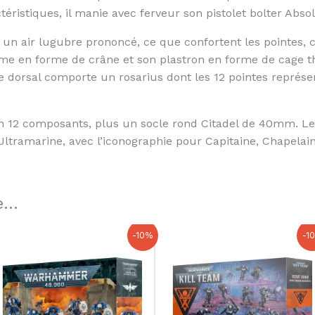
téristiques, il manie avec ferveur son pistolet bolter Abs
n air lugubre prononcé, ce que confortent les pointes, c
ume en forme de crâne et son plastron en forme de cage t
 dorsal comporte un rosarius dont les 12 pointes représe
en 12 composants, plus un socle rond Citadel de 40mm. L
ramarine, avec l’iconographie pour Capitaine, Chapelain,
...
Le
Le
Le
Le
-10%
-1
prix
prix
prix
prix
initial
actuel
initial
actuel
était :
est :
était :
est :
55,00 €.
49,50 €.
64,00 €.
57,60 €.