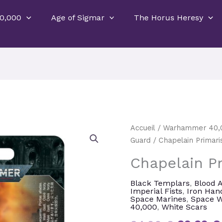
0,000
Age of Sigmar
The Horus Heresy
Le
quantité
Accueil
/
Warhammer 40,
prix
de
Guard
/ Chapelain Primari
initial
Chapelain
Chapelain P
était :
Primaris
34,00 €
Black Templars
,
Blood 
Imperial Fists
,
Iron Han
Space Marines
,
Space W
40,000
,
White Scars