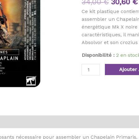
34,00
€
30,60
€
Ce kit plastique contie
assembler un Chapelain
énergétique Mk X noire 
caractéristiques, il man
Absolvor et son croziu
Disponibilité :
2 en sto
Ajouter 
posants nécessaire pour assembler un Chapelain Primaris