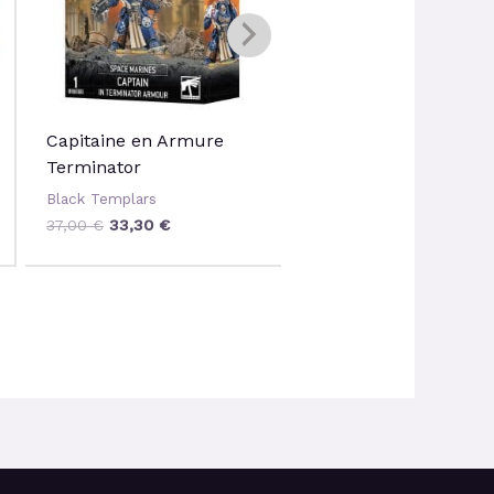
Capitaine en Armure
Modules de Largage
Terminator
Black Templars
Black Templars
67,00
€
60,30
€
37,00
€
33,30
€