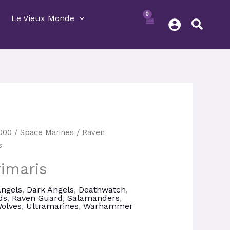
Le Vieux Monde
Le
000
/
Space Marines
/
Raven
prix
s
actuel
rimaris
est :
.
30,60 €.
Angels
,
Dark Angels
,
Deathwatch
,
ds
,
Raven Guard
,
Salamanders
,
olves
,
Ultramarines
,
Warhammer