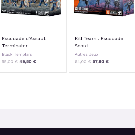
Escouade d’Assaut
Kill Team : Escouade
Terminator
Scout
Black Templars
Autres Jeux
55,00
€
49,50
€
64,00
€
57,60
€