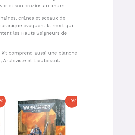
olvor et son crozius arcanum.
haînes, crânes et sceaux de
horacique évoquent la mort qui
ntent les Hauts Seigneurs de
e kit comprend aussi une planche
 Archiviste et Lieutenant.
Le
Le
Le
Le
0%
-10%
prix
prix
prix
prix
initial
actuel
initial
actuel
était :
est :
était :
est :
37,00 €.
33,30 €.
67,00 €.
60,30 