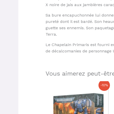
X noire de jais aux jambières carac
Sa bure encapuchonnée lui donne u
pureté dont il est bardé. Son hea
guette ses ennemis. Son paquetage
Terra.
Le Chapelain Primaris est fourni 
de décalcomanies de personnage Ult
Vous aimerez peut-être
Le
Le
-10%
prix
prix
initial
actuel
était :
est :
57,50 €.
51,75 €.