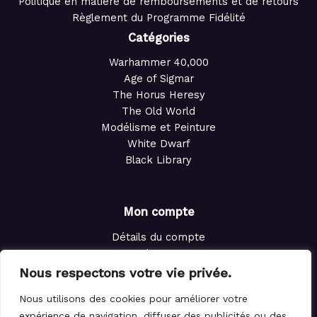
Politique en matière de remboursements et de retours
Règlement du Programme Fidélité
Catégories
Warhammer 40,000
Age of Sigmar
The Horus Heresy
The Old World
Modélisme et Peinture
White Dwarf
Black Library
Mon compte
Détails du compte
Adresses
Commandes
Nous respectons votre vie privée.
Points de fidélité
Nous utilisons des cookies pour améliorer votre
Panier
expérience de navigation, diffuser des publicités ou des