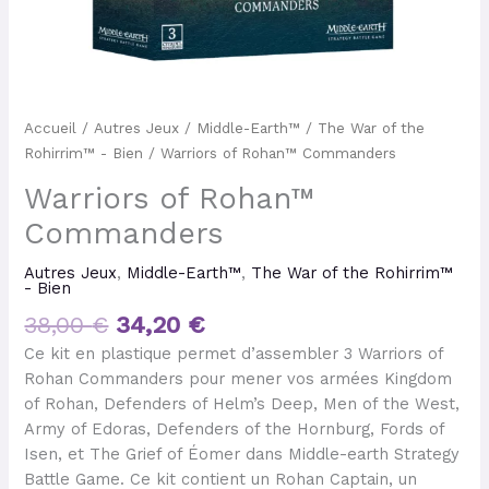
Accueil
/
Autres Jeux
/
Middle-Earth™
/
The War of the
Rohirrim™ - Bien
/ Warriors of Rohan™ Commanders
Warriors of Rohan™
Commanders
Autres Jeux
,
Middle-Earth™
,
The War of the Rohirrim™
- Bien
38,00
€
34,20
€
Ce kit en plastique permet d’assembler 3 Warriors of
Rohan Commanders pour mener vos armées Kingdom
of Rohan, Defenders of Helm’s Deep, Men of the West,
Army of Edoras, Defenders of the Hornburg, Fords of
Isen, et The Grief of Éomer dans Middle-earth Strategy
Battle Game. Ce kit contient un Rohan Captain, un