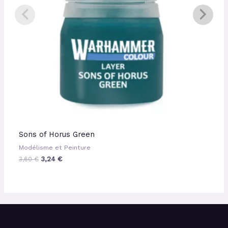
Sons of Horus Green
Modélisme et Peinture
3,60
€
3,24
€