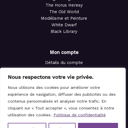
The Horus Heresy
The Old World
Modélisme et Peinture
White Dwarf
Black Library
Mon compte
Détails du compte
Adresses
Commandes
Nous respectons votre vie privée.
Points de fidélité
Nous utilisons des cookies pour améliorer votre
Panier
expérience de navigation, diffuser des publicités ou des
contenus personnalisés et analyser notre trafic. En
cliquant sur « Tout accepter », vous consentez à notre
© 2021-2026 Le Magicien des Dés.
utilisation des cookies.
Politique de confidentialité