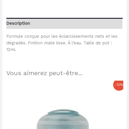
Description
Formule conçue pour les éclaircissements nets et les
dégradés. Finition mate lisse. À l’eau. Taille de pot :
12ml.
Vous aimerez peut-être...
Le
Le
-10%
prix
prix
initial
actuel
était :
est :
3,60 €.
3,24 €.